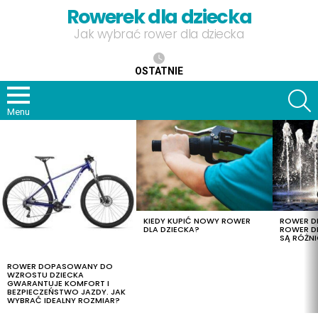
Rowerek dla dziecka
Jak wybrać rower dla dziecka
OSTATNIE
S
Menu
OSTATNIE
TREŚCI
KIEDY KUPIĆ NOWY ROWER
ROWER DL
DLA DZIECKA?
ROWER DL
SĄ RÓŻNI
ROWER DOPASOWANY DO
WZROSTU DZIECKA
GWARANTUJE KOMFORT I
BEZPIECZEŃSTWO JAZDY. JAK
WYBRAĆ IDEALNY ROZMIAR?