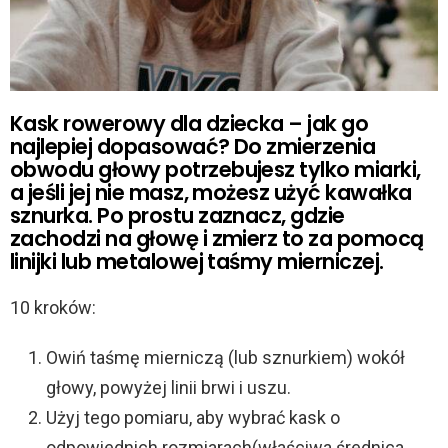
Kask rowerowy dla dziecka – jak go
najlepiej dopasować? Do zmierzenia
obwodu głowy potrzebujesz tylko miarki,
a jeśli jej nie masz, możesz użyć kawałka
sznurka. Po prostu zaznacz, gdzie
zachodzi na głowę i zmierz to za pomocą
linijki lub metalowej taśmy mierniczej.
10 kroków:
Owiń taśmę mierniczą (lub sznurkiem) wokół
głowy, powyżej linii brwi i uszu.
Użyj tego pomiaru, aby wybrać kask o
odpowiednich rozmiarach(właściwa średnica