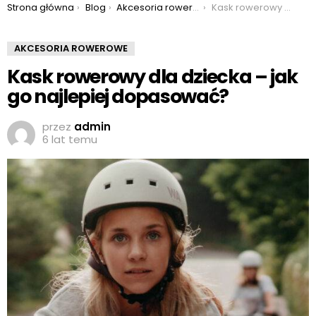
Jesteś tutaj:
Strona główna
Blog
Akcesoria rowerowe
Kask rowerowy dla dziecka – jak go najlepiej dopasować?
AKCESORIA ROWEROWE
Kask rowerowy dla dziecka – jak
go najlepiej dopasować?
przez
admin
6 lat temu