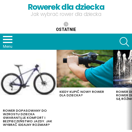
Rowerek dla dziecka
Jak wybrać rower dla dziecka
OSTATNIE
S
Menu
OSTATNIE
TREŚCI
KIEDY KUPIĆ NOWY ROWER
ROWER DL
DLA DZIECKA?
ROWER DL
SĄ RÓŻNI
ROWER DOPASOWANY DO
WZROSTU DZIECKA
GWARANTUJE KOMFORT I
BEZPIECZEŃSTWO JAZDY. JAK
WYBRAĆ IDEALNY ROZMIAR?