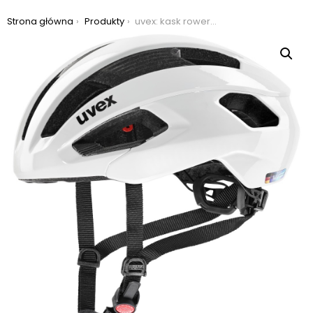
Jesteś tutaj:
Strona główna
Produkty
uvex: kask rowerowy uvex rise, kolor biały, rozmiar 56-59cm