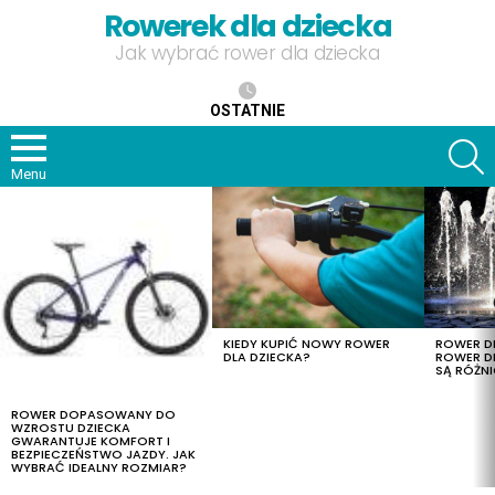
Rowerek dla dziecka
Jak wybrać rower dla dziecka
OSTATNIE
S
Menu
OSTATNIE
TREŚCI
KIEDY KUPIĆ NOWY ROWER
ROWER DL
DLA DZIECKA?
ROWER DL
SĄ RÓŻNI
ROWER DOPASOWANY DO
WZROSTU DZIECKA
GWARANTUJE KOMFORT I
BEZPIECZEŃSTWO JAZDY. JAK
WYBRAĆ IDEALNY ROZMIAR?