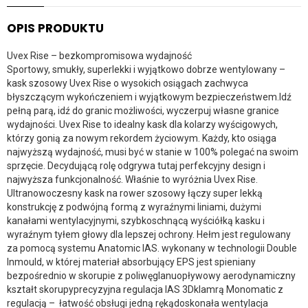
OPIS PRODUKTU
Uvex Rise – bezkompromisowa wydajność
Sportowy, smukły, superlekki i wyjątkowo dobrze wentylowany –
kask szosowy Uvex Rise o wysokich osiągach zachwyca
błyszczącym wykończeniem i wyjątkowym bezpieczeństwem.Idź
pełną parą, idź do granic możliwości, wyczerpuj własne granice
wydajności. Uvex Rise to idealny kask dla kolarzy wyścigowych,
którzy gonią za nowym rekordem życiowym. Każdy, kto osiąga
najwyższą wydajność, musi być w stanie w 100% polegać na swoim
sprzęcie. Decydującą rolę odgrywa tutaj perfekcyjny design i
najwyższa funkcjonalność. Właśnie to wyróżnia Uvex Rise.
Ultranowoczesny kask na rower szosowy łączy super lekką
konstrukcję z podwójną formą z wyraźnymi liniami, dużymi
kanałami wentylacyjnymi, szybkoschnącą wyściółką kasku i
wyraźnym tyłem głowy dla lepszej ochrony. Hełm jest regulowany
za pomocą systemu Anatomic IAS. wykonany w technologii Double
Inmould, w której materiał absorbujący EPS jest spieniany
bezpośrednio w skorupie z poliwęglanuopływowy aerodynamiczny
kształt skorupyprecyzyjna regulacja IAS 3Dklamrą Monomatic z
regulacją – łatwość obsługi jedną rękądoskonała wentylacja