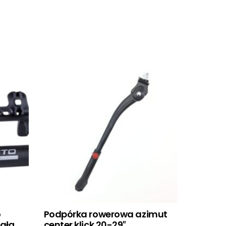
o
Podpórka rowerowa azimut
igłą
center klick 20-29″