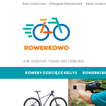
Buty rowerowe
Dźwignie hamulcowe
Nerki rower
Jak wybrać rower dla dziecka
ROWERY DZIECIĘCE KELLYS
ROWERKI B
OSTATNIE
TREŚCI