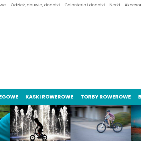
owe
Odzież, obuwie, dodatki
Galanteria i dodatki
Nerki
Akceso
IEGOWE
KASKI ROWEROWE
TORBY ROWEROWE