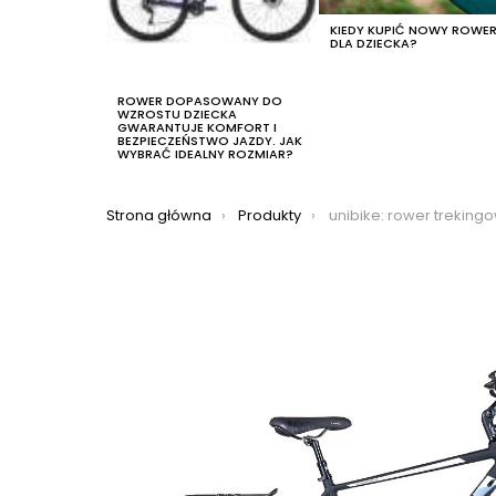
KIEDY KUPIĆ NOWY ROWE
DLA DZIECKA?
ROWER DOPASOWANY DO
WZROSTU DZIECKA
GWARANTUJE KOMFORT I
BEZPIECZEŃSTWO JAZDY. JAK
WYBRAĆ IDEALNY ROZMIAR?
Jesteś tutaj:
Strona główna
Produkty
unibike: rower trekingowy unibike expedition man 2022, ko