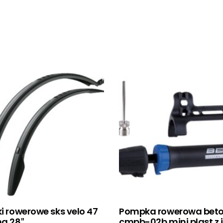
ki rowerowe sks velo 47
Pompka rowerowa bet
ng 28″
cmpb-02b mini plast z 