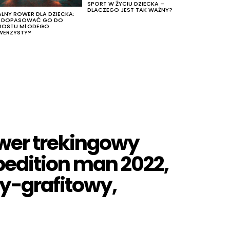
SPORT W ŻYCIU DZIECKA –
DLACZEGO JEST TAK WAŻNY?
ALNY ROWER DLA DZIECKA:
K DOPASOWAĆ GO DO
ROSTU MŁODEGO
WERZYSTY?
ower trekingowy
pedition man 2022,
ny-grafitowy,