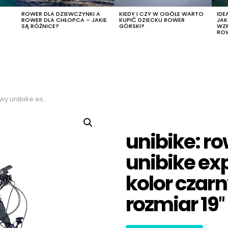
R
ROWER DLA DZIEWCZYNKI A
KIEDY I CZY W OGÓLE WARTO
IDE
ROWER DLA CHŁOPCA – JAKIE
KUPIĆ DZIECKU ROWER
JA
SĄ RÓŻNICE?
GÓRSKI?
WZ
RO
lor czarny-grafitowy, rozmiar 19″
unibike: r
unibike ex
kolor czar
rozmiar 19″