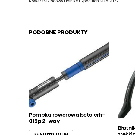
Rower trekingowy Unibike Expedition Man 2022
PODOBNE PRODUKTY
Pompka rowerowa beto crh-
015p 2-way
Błotni
trekki
DOSTĘPNY TUTAJ