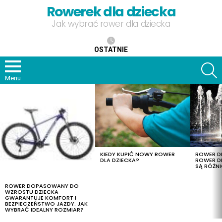
Rowerek dla dziecka
Jak wybrać rower dla dziecka
OSTATNIE
S
Menu
OSTATNIE
TREŚCI
KIEDY KUPIĆ NOWY ROWER
ROWER DL
DLA DZIECKA?
ROWER DL
SĄ RÓŻNI
ROWER DOPASOWANY DO
WZROSTU DZIECKA
GWARANTUJE KOMFORT I
BEZPIECZEŃSTWO JAZDY. JAK
WYBRAĆ IDEALNY ROZMIAR?