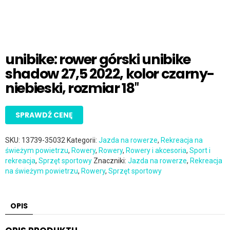
unibike: rower górski unibike
shadow 27,5 2022, kolor czarny-
niebieski, rozmiar 18″
SPRAWDŹ CENĘ
SKU:
13739-35032
Kategorii:
Jazda na rowerze
,
Rekreacja na
świeżym powietrzu
,
Rowery
,
Rowery
,
Rowery i akcesoria
,
Sport i
rekreacja
,
Sprzęt sportowy
Znaczniki:
Jazda na rowerze
,
Rekreacja
na świeżym powietrzu
,
Rowery
,
Sprzęt sportowy
OPIS