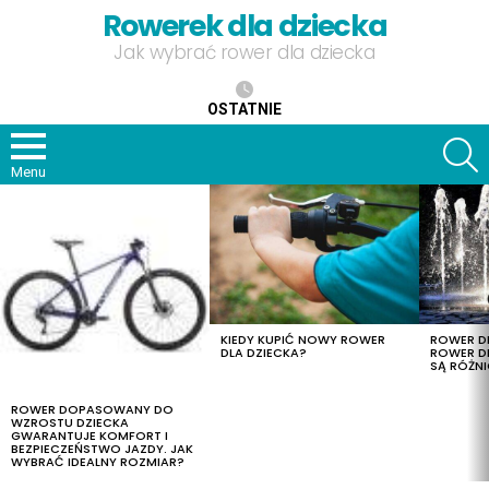
Rowerek dla dziecka
Jak wybrać rower dla dziecka
OSTATNIE
S
Menu
OSTATNIE
TREŚCI
KIEDY KUPIĆ NOWY ROWER
ROWER DL
DLA DZIECKA?
ROWER DL
SĄ RÓŻNI
ROWER DOPASOWANY DO
WZROSTU DZIECKA
GWARANTUJE KOMFORT I
BEZPIECZEŃSTWO JAZDY. JAK
WYBRAĆ IDEALNY ROZMIAR?