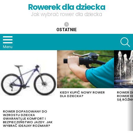
Rowerek dla dziecka
Jak wybrać rower dla dziecka
OSTATNIE
S
Menu
OSTATNIE
TREŚCI
KIEDY KUPIĆ NOWY ROWER
ROWER DL
DLA DZIECKA?
ROWER DL
SĄ RÓŻNI
ROWER DOPASOWANY DO
WZROSTU DZIECKA
GWARANTUJE KOMFORT I
BEZPIECZEŃSTWO JAZDY. JAK
WYBRAĆ IDEALNY ROZMIAR?