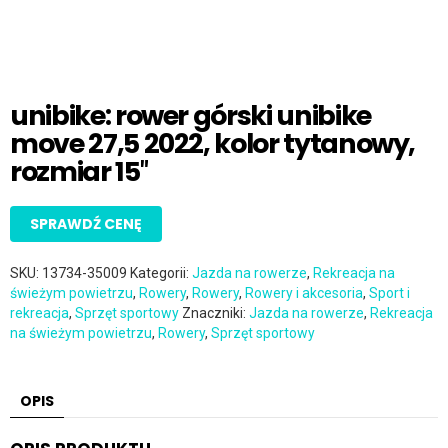
unibike: rower górski unibike
move 27,5 2022, kolor tytanowy,
rozmiar 15″
SPRAWDŹ CENĘ
SKU:
13734-35009
Kategorii:
Jazda na rowerze
,
Rekreacja na
świeżym powietrzu
,
Rowery
,
Rowery
,
Rowery i akcesoria
,
Sport i
rekreacja
,
Sprzęt sportowy
Znaczniki:
Jazda na rowerze
,
Rekreacja
na świeżym powietrzu
,
Rowery
,
Sprzęt sportowy
OPIS