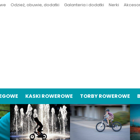
owe
Odzież, obuwie, dodatki
Galanteria i dodatki
Nerki
Akceso
IEGOWE
KASKI ROWEROWE
TORBY ROWEROWE