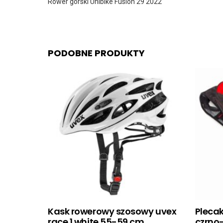
Rower górski Unibike Fusion 29 2022
PODOBNE PRODUKTY
Kask rowerowy szosowy uvex
Pleca
race 1 white 55-59 cm
czrno