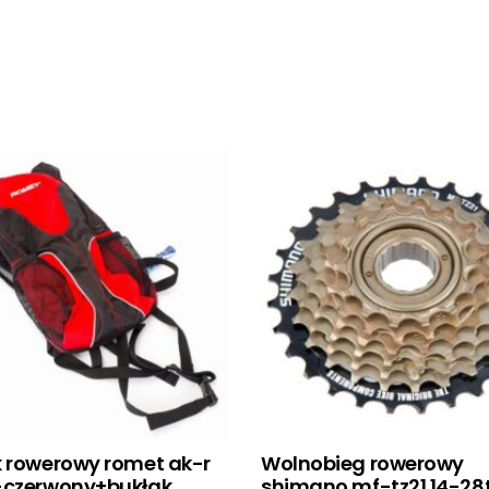
k rowerowy romet ak-r
Wolnobieg rowerowy
-czerwony+bukłak
shimano mf-tz21 14-28t