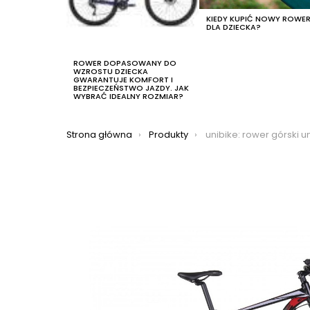
KIEDY KUPIĆ NOWY ROWE
DLA DZIECKA?
ROWER DOPASOWANY DO
WZROSTU DZIECKA
GWARANTUJE KOMFORT I
BEZPIECZEŃSTWO JAZDY. JAK
WYBRAĆ IDEALNY ROZMIAR?
Jesteś tutaj:
Strona główna
Produkty
unibike: rower górski unibike fusion 29 2022, kolor 