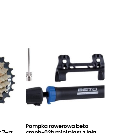
Pompka rowerowa beto
 7-rz.
cmpb-02b mini plast z igłą