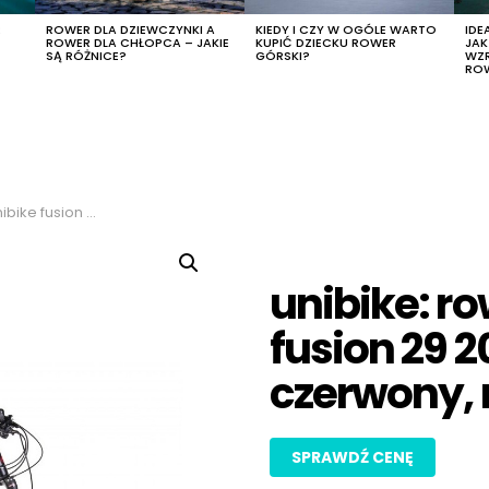
R
ROWER DLA DZIEWCZYNKI A
KIEDY I CZY W OGÓLE WARTO
IDE
ROWER DLA CHŁOPCA – JAKIE
KUPIĆ DZIECKU ROWER
JA
SĄ RÓŻNICE?
GÓRSKI?
WZ
RO
czarny-czerwony, rozmiar 21″
unibike: ro
fusion 29 2
czerwony, r
SPRAWDŹ CENĘ