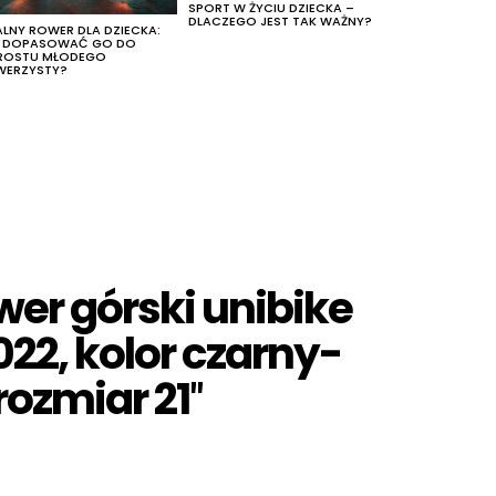
SPORT W ŻYCIU DZIECKA –
DLACZEGO JEST TAK WAŻNY?
ALNY ROWER DLA DZIECKA:
K DOPASOWAĆ GO DO
ROSTU MŁODEGO
WERZYSTY?
wer górski unibike
022, kolor czarny-
ozmiar 21″