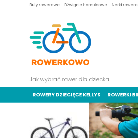
Buty rowerowe
Dźwignie hamulcowe
Nerki rower
Jak wybrać rower dla dziecka
ROWERY DZIECIĘCE KELLYS
ROWERKI B
OSTATNIE
TREŚCI