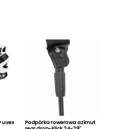
 uvex
Podpórka rowerowa azimut
rear drop-klick 24-29″