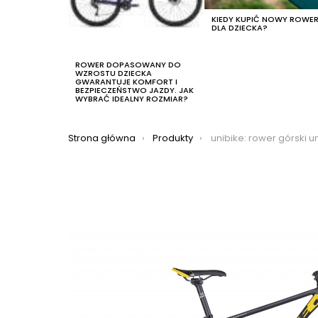
KIEDY KUPIĆ NOWY ROWE
DLA DZIECKA?
ROWER DOPASOWANY DO
WZROSTU DZIECKA
GWARANTUJE KOMFORT I
BEZPIECZEŃSTWO JAZDY. JAK
WYBRAĆ IDEALNY ROZMIAR?
Jesteś tutaj:
Strona główna
Produkty
unibike: rower górski unibike flite 29 2022, kolo