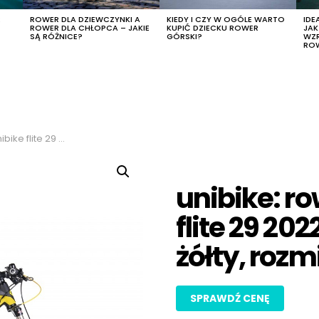
R
ROWER DLA DZIEWCZYNKI A
KIEDY I CZY W OGÓLE WARTO
IDE
ROWER DLA CHŁOPCA – JAKIE
KUPIĆ DZIECKU ROWER
JA
SĄ RÓŻNICE?
GÓRSKI?
WZ
RO
r czarny-żółty, rozmiar 17″
unibike: ro
flite 29 202
żółty, rozmi
SPRAWDŹ CENĘ