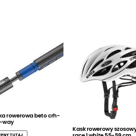
a rowerowa beto crh-
2-way
Kask rowerowy szosowy
race 1 white 55-59 cm
PNY TUTAJ