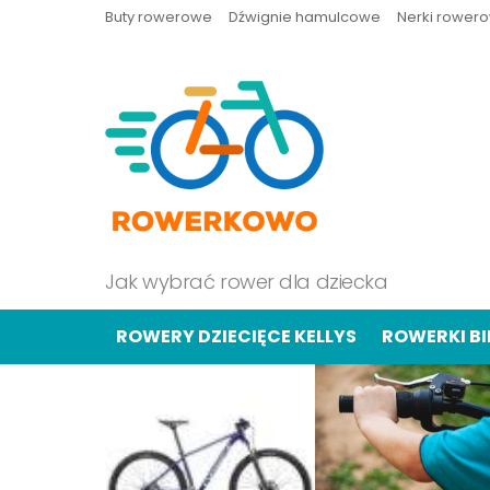
Buty rowerowe
Dźwignie hamulcowe
Nerki rower
Jak wybrać rower dla dziecka
ROWERY DZIECIĘCE KELLYS
ROWERKI B
OSTATNIE
TREŚCI