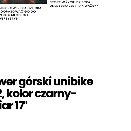
SPORT W ŻYCIU DZIECKA –
DLACZEGO JEST TAK WAŻNY?
ALNY ROWER DLA DZIECKA:
K DOPASOWAĆ GO DO
ROSTU MŁODEGO
WERZYSTY?
wer górski unibike
2, kolor czarny-
ar 17″