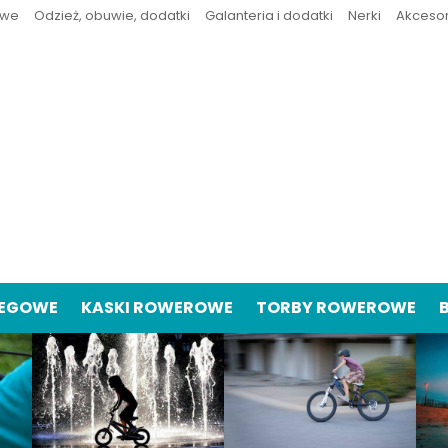
owe
Odzież, obuwie, dodatki
Galanteria i dodatki
Nerki
Akceso
IEGOWE
KASKI ROWEROWE
TORBY ROWEROWE