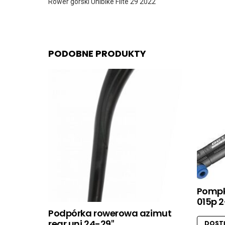
Rower górski Unibike Flite 29 2022
PODOBNE PRODUKTY
Pompk
015p 
Podpórka rowerowa azimut
rear uni 24-29″
DOSTĘ