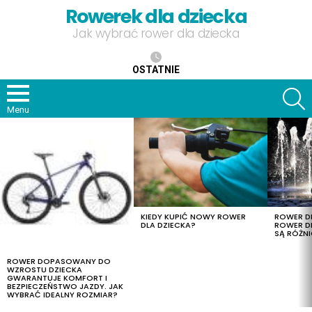
Rowerek dla dziecka
Jak wybrać rower dla dziecka
OSTATNIE
S
Menu
OSTATNIE
TREŚCI
KIEDY KUPIĆ NOWY ROWER
ROWER DL
DLA DZIECKA?
ROWER DL
SĄ RÓŻNI
ROWER DOPASOWANY DO
WZROSTU DZIECKA
GWARANTUJE KOMFORT I
BEZPIECZEŃSTWO JAZDY. JAK
WYBRAĆ IDEALNY ROZMIAR?