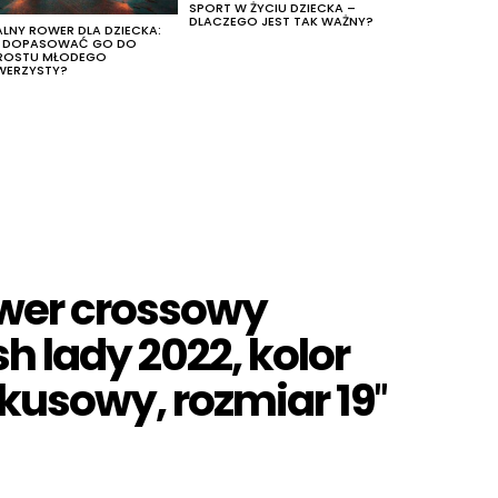
SPORT W ŻYCIU DZIECKA –
DLACZEGO JEST TAK WAŻNY?
ALNY ROWER DLA DZIECKA:
K DOPASOWAĆ GO DO
ROSTU MŁODEGO
WERZYSTY?
ower crossowy
sh lady 2022, kolor
kusowy, rozmiar 19″