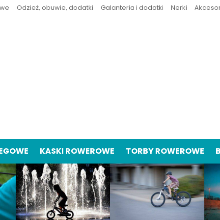
owe
Odzież, obuwie, dodatki
Galanteria i dodatki
Nerki
Akceso
IEGOWE
KASKI ROWEROWE
TORBY ROWEROWE