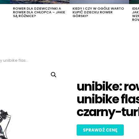
R
ROWER DLA DZIEWCZYNKI A
KIEDY I CZY W OGÓLE WARTO
IDE
ROWER DLA CHŁOPCA – JAKIE
KUPIĆ DZIECKU ROWER
JA
SĄ RÓŻNICE?
GÓRSKI?
WZ
RO
 czarny-turkusowy, rozmiar 19″
unibike: r
unibike fla
czarny-tur
SPRAWDŹ CENĘ