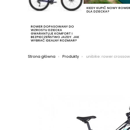
KIEDY KUPIĆ NOWY ROWE
DLA DZIECKA?
ROWER DOPASOWANY DO
WZROSTU DZIECKA
GWARANTUJE KOMFORT I
BEZPIECZEŃSTWO JAZDY. JAK
WYBRAĆ IDEALNY ROZMIAR?
Jesteś tutaj:
Strona główna
Produkty
unibike: rower crossowy unibike flash lady 2022, kolor