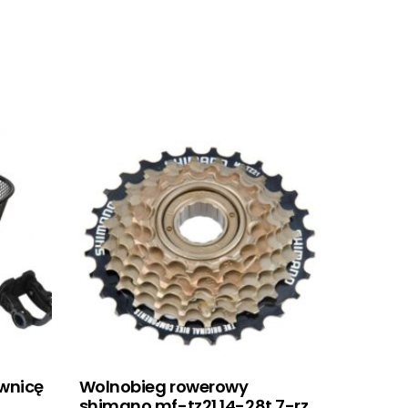
ownicę
Wolnobieg rowerowy
shimano mf-tz21 14-28t 7-rz.