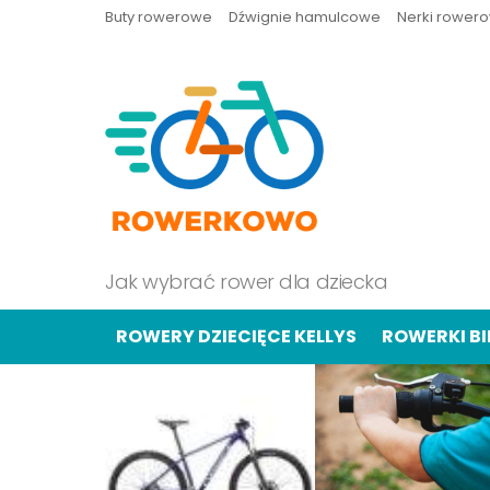
Buty rowerowe
Dźwignie hamulcowe
Nerki rower
Jak wybrać rower dla dziecka
ROWERY DZIECIĘCE KELLYS
ROWERKI B
OSTATNIE
TREŚCI