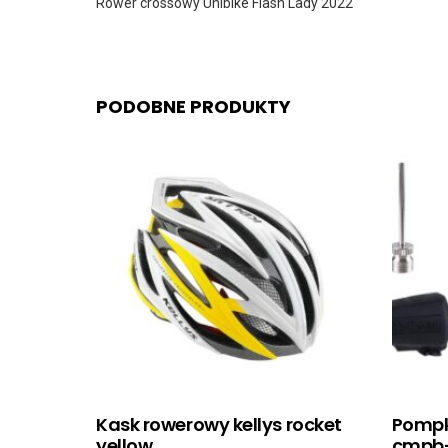
Rower crossowy Unibike Flash Lady 2022
PODOBNE PRODUKTY
Kask rowerowy kellys rocket
Pompk
yellow
cmpb-0