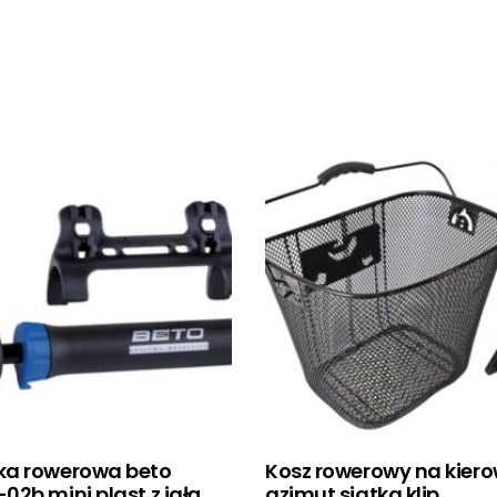
a rowerowa beto
Kosz rowerowy na kier
2b mini plast z igłą
azimut siatka klip