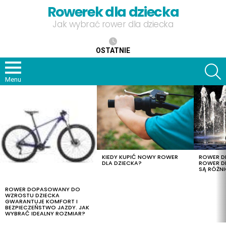
Rowerek dla dziecka
Jak wybrać rower dla dziecka
OSTATNIE
S
Menu
OSTATNIE
TREŚCI
KIEDY KUPIĆ NOWY ROWER
ROWER DL
DLA DZIECKA?
ROWER DL
SĄ RÓŻNI
ROWER DOPASOWANY DO
WZROSTU DZIECKA
GWARANTUJE KOMFORT I
BEZPIECZEŃSTWO JAZDY. JAK
WYBRAĆ IDEALNY ROZMIAR?