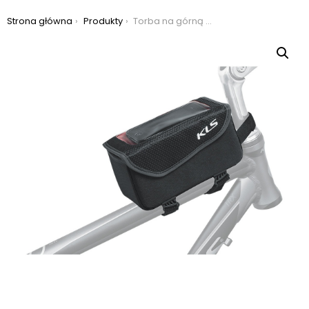
Jesteś tutaj:
Strona główna
Produkty
Torba na górną rurę ramy kellys celly