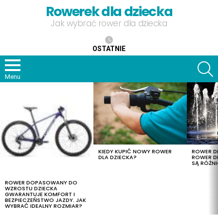
Rowerek dla dziecka
Jak wybrać rower dla dziecka
OSTATNIE
S
Menu
OSTATNIE
TREŚCI
KIEDY KUPIĆ NOWY ROWER
ROWER DL
DLA DZIECKA?
ROWER DL
SĄ RÓŻNI
ROWER DOPASOWANY DO
WZROSTU DZIECKA
GWARANTUJE KOMFORT I
BEZPIECZEŃSTWO JAZDY. JAK
WYBRAĆ IDEALNY ROZMIAR?