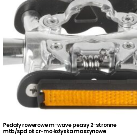
Pedały rowerowe m-wave peasy 2-stronne
mtb/spd oś cr-mo łożyska maszynowe