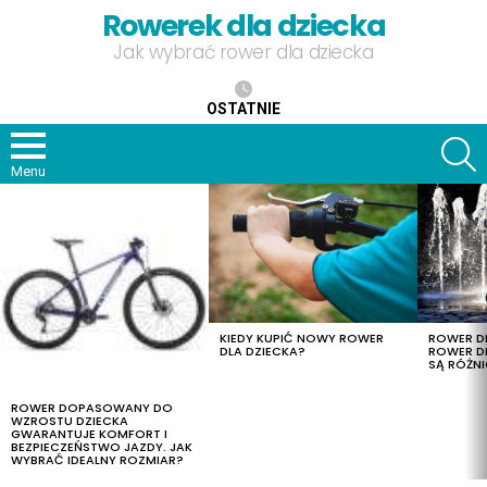
Rowerek dla dziecka
Jak wybrać rower dla dziecka
OSTATNIE
S
Menu
OSTATNIE
TREŚCI
KIEDY KUPIĆ NOWY ROWER
ROWER DL
DLA DZIECKA?
ROWER DL
SĄ RÓŻNI
ROWER DOPASOWANY DO
WZROSTU DZIECKA
GWARANTUJE KOMFORT I
BEZPIECZEŃSTWO JAZDY. JAK
WYBRAĆ IDEALNY ROZMIAR?