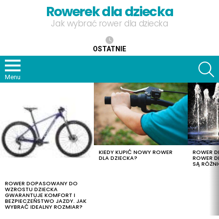
Rowerek dla dziecka
Jak wybrać rower dla dziecka
OSTATNIE
S
Menu
OSTATNIE
TREŚCI
KIEDY KUPIĆ NOWY ROWER
ROWER DL
DLA DZIECKA?
ROWER DL
SĄ RÓŻNI
ROWER DOPASOWANY DO
WZROSTU DZIECKA
GWARANTUJE KOMFORT I
BEZPIECZEŃSTWO JAZDY. JAK
WYBRAĆ IDEALNY ROZMIAR?