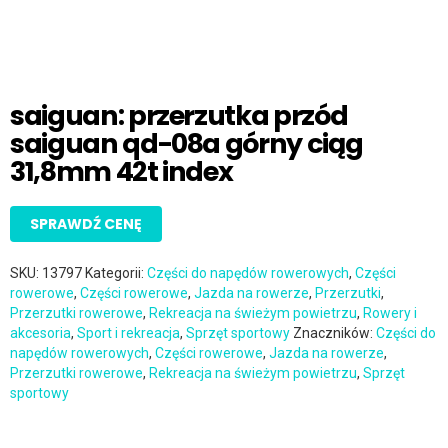
saiguan: przerzutka przód
saiguan qd-08a górny ciąg
31,8mm 42t index
SPRAWDŹ CENĘ
SKU:
13797
Kategorii:
Części do napędów rowerowych
,
Części
rowerowe
,
Części rowerowe
,
Jazda na rowerze
,
Przerzutki
,
Przerzutki rowerowe
,
Rekreacja na świeżym powietrzu
,
Rowery i
akcesoria
,
Sport i rekreacja
,
Sprzęt sportowy
Znaczników:
Części do
napędów rowerowych
,
Części rowerowe
,
Jazda na rowerze
,
Przerzutki rowerowe
,
Rekreacja na świeżym powietrzu
,
Sprzęt
sportowy