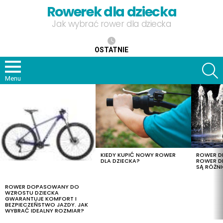
Rowerek dla dziecka
Jak wybrać rower dla dziecka
OSTATNIE
S
Menu
OSTATNIE
TREŚCI
KIEDY KUPIĆ NOWY ROWER
ROWER DL
DLA DZIECKA?
ROWER DL
SĄ RÓŻNI
ROWER DOPASOWANY DO
WZROSTU DZIECKA
GWARANTUJE KOMFORT I
BEZPIECZEŃSTWO JAZDY. JAK
WYBRAĆ IDEALNY ROZMIAR?