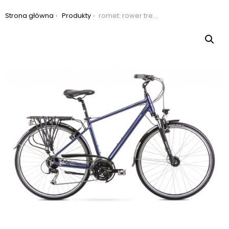
Jesteś tutaj:
Strona główna
Produkty
romet: rower trekkingowy romet wagant 5 2021, kolor niebieski, rozmiar 19″