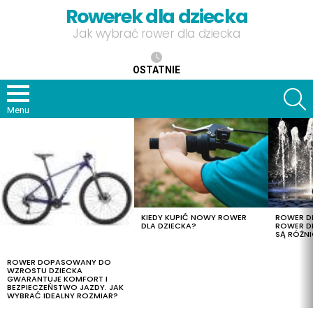
Rowerek dla dziecka
Jak wybrać rower dla dziecka
OSTATNIE
S
Menu
OSTATNIE
TREŚCI
KIEDY KUPIĆ NOWY ROWER
ROWER DL
DLA DZIECKA?
ROWER DL
SĄ RÓŻNI
ROWER DOPASOWANY DO
WZROSTU DZIECKA
GWARANTUJE KOMFORT I
BEZPIECZEŃSTWO JAZDY. JAK
WYBRAĆ IDEALNY ROZMIAR?