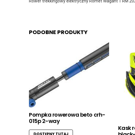
Rower trekkingowy elektryczny Romet Wagant 1 RM 20
PODOBNE PRODUKTY
Pompka rowerowa beto crh-
015p 2-way
Kask r
black
DOSTĘPNY TUTAJ