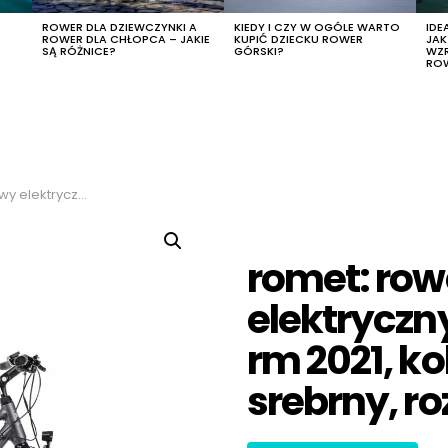
R
ROWER DLA DZIEWCZYNKI A
KIEDY I CZY W OGÓLE WARTO
IDE
ROWER DLA CHŁOPCA – JAKIE
KUPIĆ DZIECKU ROWER
JA
SĄ RÓŻNICE?
GÓRSKI?
WZ
RO
or grafitowy-srebrny, rozmiar 21″
romet: row
elektryczn
rm 2021, ko
srebrny, ro