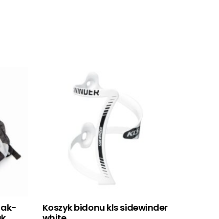
 ak-
Koszyk bidonu kls sidewinder
ak
white