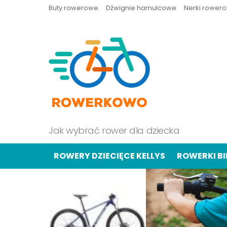
Buty rowerowe
Dźwignie hamulcowe
Nerki rower
Jak wybrać rower dla dziecka
ROWERY DZIECIĘCE KELLYS
ROWERKI B
OSTATNIE
TREŚCI