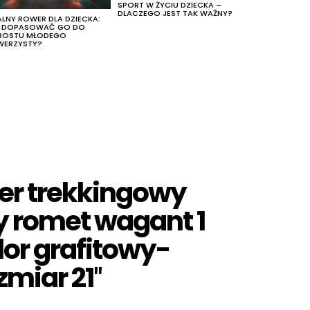
SPORT W ŻYCIU DZIECKA –
DLACZEGO JEST TAK WAŻNY?
ALNY ROWER DLA DZIECKA:
K DOPASOWAĆ GO DO
ROSTU MŁODEGO
WERZYSTY?
er trekkingowy
y romet wagant 1
lor grafitowy-
zmiar 21″