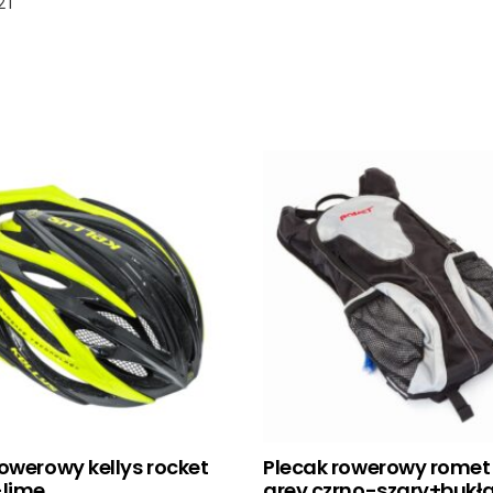
21
owerowy kellys rocket
Plecak rowerowy romet
-lime
grey czrno-szary+bukł