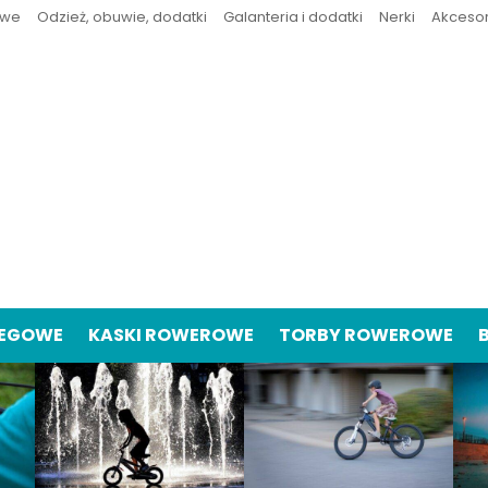
owe
Odzież, obuwie, dodatki
Galanteria i dodatki
Nerki
Akceso
IEGOWE
KASKI ROWEROWE
TORBY ROWEROWE