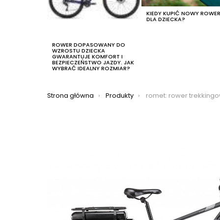
KIEDY KUPIĆ NOWY ROWE
DLA DZIECKA?
ROWER DOPASOWANY DO
WZROSTU DZIECKA
GWARANTUJE KOMFORT I
BEZPIECZEŃSTWO JAZDY. JAK
WYBRAĆ IDEALNY ROZMIAR?
Jesteś tutaj:
Strona główna
Produkty
romet: rower trekkingowy elektryczny romet wagant 1 rm 2021, kol