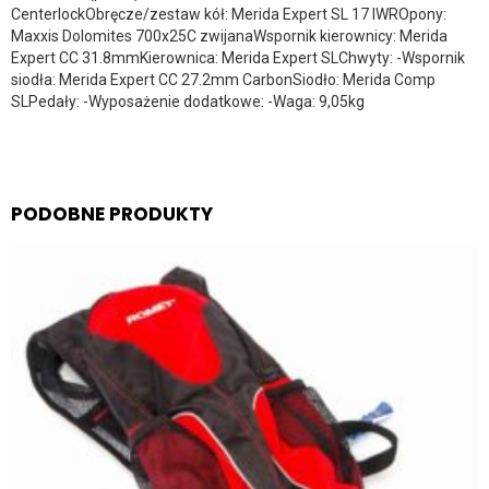
CenterlockObręcze/zestaw kół: Merida Expert SL 17 IWROpony:
Maxxis Dolomites 700x25C zwijanaWspornik kierownicy: Merida
Expert CC 31.8mmKierownica: Merida Expert SLChwyty: -Wspornik
siodła: Merida Expert CC 27.2mm CarbonSiodło: Merida Comp
SLPedały: -Wyposażenie dodatkowe: -Waga: 9,05kg
PODOBNE PRODUKTY