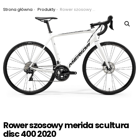
Jesteś tutaj:
Strona główna
Produkty
Rower szosowy merida scultura disc 400 2020
Rower szosowy merida scultura
disc 400 2020