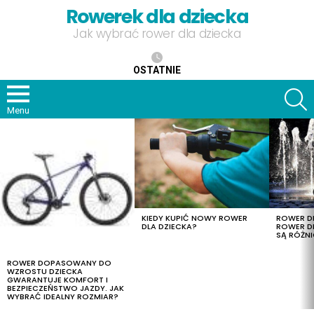
Rowerek dla dziecka
Jak wybrać rower dla dziecka
OSTATNIE
S
Menu
OSTATNIE
TREŚCI
KIEDY KUPIĆ NOWY ROWER
ROWER DL
DLA DZIECKA?
ROWER DL
SĄ RÓŻNI
ROWER DOPASOWANY DO
WZROSTU DZIECKA
GWARANTUJE KOMFORT I
BEZPIECZEŃSTWO JAZDY. JAK
WYBRAĆ IDEALNY ROZMIAR?