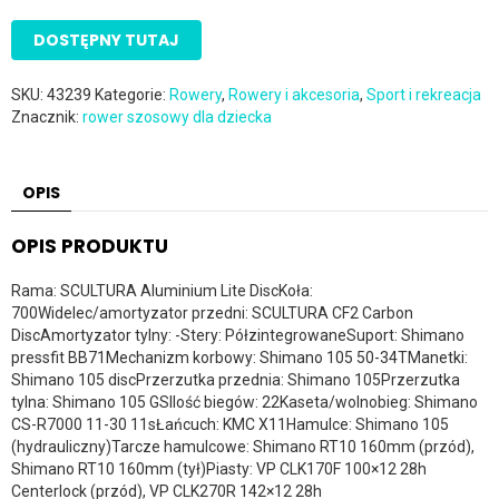
DOSTĘPNY TUTAJ
SKU:
43239
Kategorie:
Rowery
,
Rowery i akcesoria
,
Sport i rekreacja
Znacznik:
rower szosowy dla dziecka
OPIS
OPIS PRODUKTU
Rama: SCULTURA Aluminium Lite DiscKoła:
700Widelec/amortyzator przedni: SCULTURA CF2 Carbon
DiscAmortyzator tylny: -Stery: PółzintegrowaneSuport: Shimano
pressfit BB71Mechanizm korbowy: Shimano 105 50-34TManetki:
Shimano 105 discPrzerzutka przednia: Shimano 105Przerzutka
tylna: Shimano 105 GSIlość biegów: 22Kaseta/wolnobieg: Shimano
CS-R7000 11-30 11sŁańcuch: KMC X11Hamulce: Shimano 105
(hydrauliczny)Tarcze hamulcowe: Shimano RT10 160mm (przód),
Shimano RT10 160mm (tył)Piasty: VP CLK170F 100×12 28h
Centerlock (przód), VP CLK270R 142×12 28h