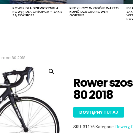
R
ROWER DLA DZIEWCZYNKI A
KIEDY I CZY W OGÓLE WARTO
IDE
ROWER DLA CHŁOPCA – JAKIE
KUPIĆ DZIECKU ROWER
JA
SĄ RÓŻNICE?
GÓRSKI?
WZ
RO
race 80 2018
Rower szo
80 2018
DOSTĘPNY TUTAJ
SKU:
31176
Kategorie:
Rowery
,