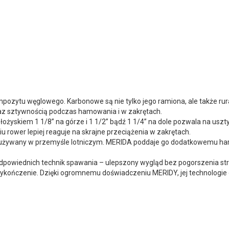
pozytu węglowego. Karbonowe są nie tylko jego ramiona, ale także r
az sztywnością podczas hamowania i w zakrętach.
żyskiem 1 1/8” na górze i 1 1/2” bądź 1 1/4” na dole pozwala na uszty
 rower lepiej reaguje na skrajne przeciążenia w zakrętach.
 używany w przemyśle lotniczym. MERIDA poddaje go dodatkowemu hart
wiednich technik spawania – ulepszony wygląd bez pogorszenia str
 wykończenie. Dzięki ogromnemu doświadczeniu MERIDY, jej technologie