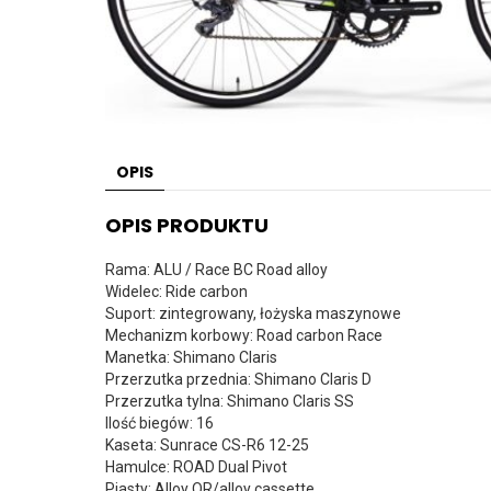
OPIS
OPIS PRODUKTU
Rama: ALU / Race BC Road alloy
Widelec: Ride carbon
Suport: zintegrowany, łożyska maszynowe
Mechanizm korbowy: Road carbon Race
Manetka: Shimano Claris
Przerzutka przednia: Shimano Claris D
Przerzutka tylna: Shimano Claris SS
Ilość biegów: 16
Kaseta: Sunrace CS-R6 12-25
Hamulce: ROAD Dual Pivot
Piasty: Alloy QR/alloy cassette