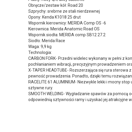
Obręcze/zestaw kół: Road 20
Szprychy: srebrne ze stali nierdzewnej
Opony: Kenda K1018 25 drut
Wspornik kierownicy: MERIDA Comp OS -6
Kierownica: Merida Anatomic Road OS
Wspornik siodła: MERIDA comp SB12 27.2
Siodło: Merida Race
Waga: 9,9 kg
Technologia:
CARBON FORK- Przedni widelec wykonany w pełni z kom
pochłanianiem wibracji, precyzyjnym prowadzeniem or
X-TAPER HEADTUBE- Rozszerzająca się rura sterowa z ło
pewność prowadzenia. Ponadto, dzięki temu rozwiązaniu
RACELITE 61 ALUMINIUM- Niezwykle lekki i mocny stop
sztywne rury.
SMOOTH WELDING- Wygładzanie spawów za pomocą odpo
odpowiednią sztywności ramy i uzyskać jej atrakcyjne