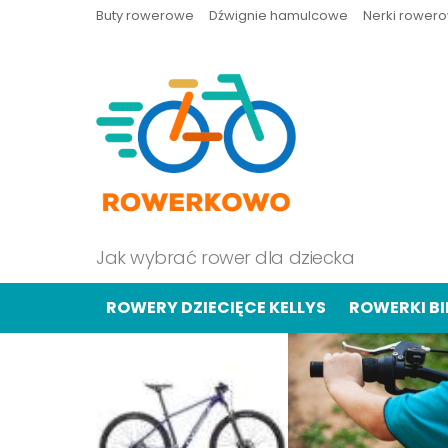
Buty rowerowe
Dźwignie hamulcowe
Nerki rower
Jak wybrać rower dla dziecka
ROWERY DZIECIĘCE KELLYS
ROWERKI B
OSTATNIE
TREŚCI