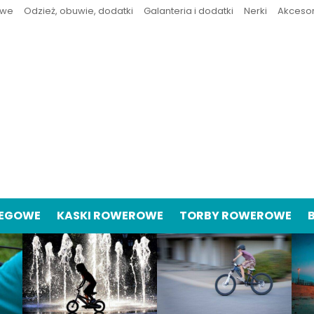
owe
Odzież, obuwie, dodatki
Galanteria i dodatki
Nerki
Akceso
IEGOWE
KASKI ROWEROWE
TORBY ROWEROWE