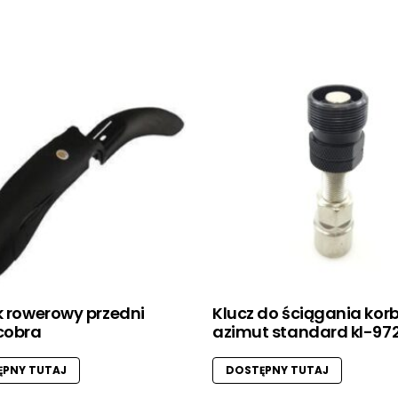
k rowerowy przedni
Klucz do ściągania kor
cobra
azimut standard kl-97
PNY TUTAJ
DOSTĘPNY TUTAJ