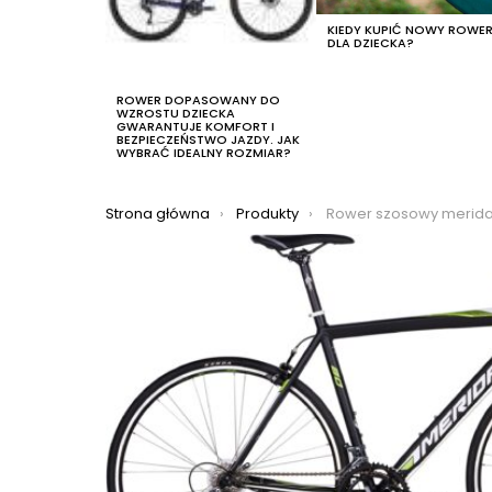
KIEDY KUPIĆ NOWY ROWE
DLA DZIECKA?
ROWER DOPASOWANY DO
WZROSTU DZIECKA
GWARANTUJE KOMFORT I
BEZPIECZEŃSTWO JAZDY. JAK
WYBRAĆ IDEALNY ROZMIAR?
Jesteś tutaj:
Strona główna
Produkty
Rower szosowy merida 