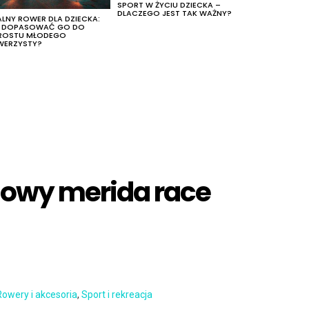
SPORT W ŻYCIU DZIECKA –
DLACZEGO JEST TAK WAŻNY?
ALNY ROWER DLA DZIECKA:
K DOPASOWAĆ GO DO
ROSTU MŁODEGO
WERZYSTY?
sowy merida race
Rowery i akcesoria
,
Sport i rekreacja