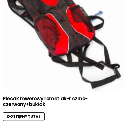
Plecak rowerowy romet ak-r czrno-
czerwony+bukłak
DOSTĘPNY TUTAJ