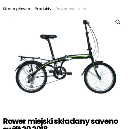
Jesteś tutaj:
Strona główna
Produkty
Rower miejski składany saveno swift 20 2018
Rower miejski składany saveno