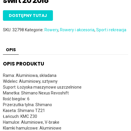
swift 20 2018
DOSTĘPNY TUTAJ
SKU:
32798
Kategorie:
Rowery
,
Rowery i akcesoria
,
Sport i rekreacja
OPIS
OPIS PRODUKTU
Rama: Aluminiowa, składana
Widelec: Aluminiowy, sztywny
Suport: Łożyska maszynowe uszczelnione
Manetka: Shimano Nexus Revoshift
Ilość biegów: 6
Przerzutka tylna: Shimano
Kaseta: Shimano TZ21
Łańcuch: KMC Z30
Hamulce: Aluminiowe, V-brake
Klamki hamulcowe: Aluminiowe