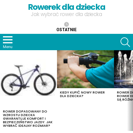
Rowerek dla dziecka
Jak wybrać rower dla dziecka
OSTATNIE
S
Menu
OSTATNIE
TREŚCI
KIEDY KUPIĆ NOWY ROWER
ROWER DL
DLA DZIECKA?
ROWER DL
SĄ RÓŻNI
ROWER DOPASOWANY DO
WZROSTU DZIECKA
GWARANTUJE KOMFORT I
BEZPIECZEŃSTWO JAZDY. JAK
WYBRAĆ IDEALNY ROZMIAR?