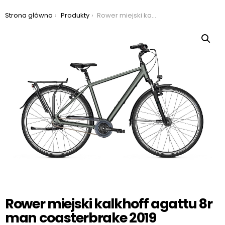
Jesteś tutaj:
Strona główna
Produkty
Rower miejski kalkhoff agattu 8r man coasterbrake 2019
Rower miejski kalkhoff agattu 8r
man coasterbrake 2019