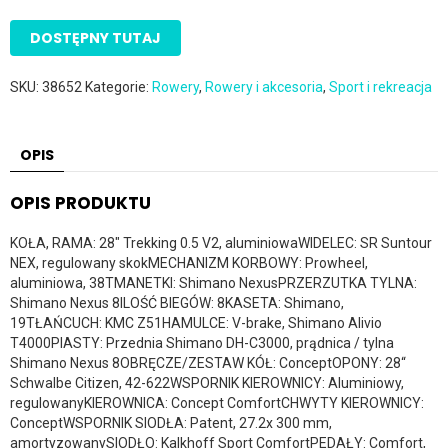
DOSTĘPNY TUTAJ
SKU:
38652
Kategorie:
Rowery
,
Rowery i akcesoria
,
Sport i rekreacja
OPIS
OPIS PRODUKTU
KOŁA, RAMA: 28″ Trekking 0.5 V2, aluminiowaWIDELEC: SR Suntour
NEX, regulowany skokMECHANIZM KORBOWY: Prowheel,
aluminiowa, 38TMANETKI: Shimano NexusPRZERZUTKA TYLNA:
Shimano Nexus 8ILOŚĆ BIEGÓW: 8KASETA: Shimano,
19TŁAŃCUCH: KMC Z51HAMULCE: V-brake, Shimano Alivio
T4000PIASTY: Przednia Shimano DH-C3000, prądnica / tylna
Shimano Nexus 8OBRĘCZE/ZESTAW KÓŁ: ConceptOPONY: 28“
Schwalbe Citizen, 42-622WSPORNIK KIEROWNICY: Aluminiowy,
regulowanyKIEROWNICA: Concept ComfortCHWYTY KIEROWNICY:
ConceptWSPORNIK SIODŁA: Patent, 27.2x 300 mm,
amortyzowanySIODŁO: Kalkhoff Sport ComfortPEDAŁY: Comfort,