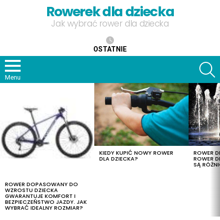
Rowerek dla dziecka
Jak wybrać rower dla dziecka
OSTATNIE
S
Menu
OSTATNIE
TREŚCI
KIEDY KUPIĆ NOWY ROWER
ROWER DL
DLA DZIECKA?
ROWER DL
SĄ RÓŻNI
ROWER DOPASOWANY DO
WZROSTU DZIECKA
GWARANTUJE KOMFORT I
BEZPIECZEŃSTWO JAZDY. JAK
WYBRAĆ IDEALNY ROZMIAR?