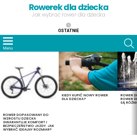
Rowerek dla dziecka
Jak wybrać rower dla dziecka
OSTATNIE
S
Menu
OSTATNIE
TREŚCI
KIEDY KUPIĆ NOWY ROWER
ROWER DL
DLA DZIECKA?
ROWER DL
SĄ RÓŻNI
ROWER DOPASOWANY DO
WZROSTU DZIECKA
GWARANTUJE KOMFORT I
BEZPIECZEŃSTWO JAZDY. JAK
WYBRAĆ IDEALNY ROZMIAR?