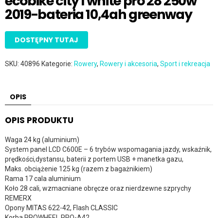
ecobike city l white pro 28 250w
2019-bateria 10,4ah greenway
DOSTĘPNY TUTAJ
SKU:
40896
Kategorie:
Rowery
,
Rowery i akcesoria
,
Sport i rekreacja
OPIS
OPIS PRODUKTU
Waga 24 kg (aluminium)
System panel LCD C600E – 6 trybów wspomagania jazdy, wskaźnik,
prędkości,dystansu, baterii z portem USB + manetka gazu,
Maks. obciążenie 125 kg (razem z bagażnikiem)
Rama 17 cala aluminium
Koło 28 cali, wzmacniane obręcze oraz nierdzewne szprychy
REMERX
Opony MITAS 622-42, Flash CLASSIC
Korba PROWHEEL PRO-A42