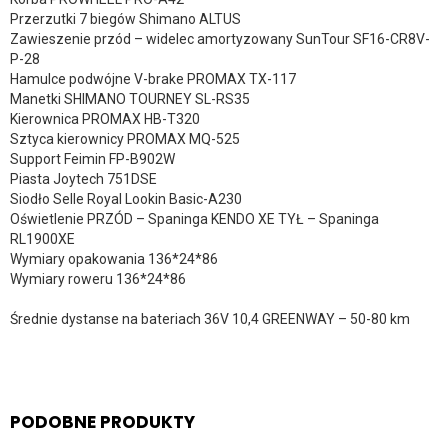
Przerzutki 7 biegów Shimano ALTUS
Zawieszenie przód – widelec amortyzowany SunTour SF16-CR8V-
P-28
Hamulce podwójne V-brake PROMAX TX-117
Manetki SHIMANO TOURNEY SL-RS35
Kierownica PROMAX HB-T320
Sztyca kierownicy PROMAX MQ-525
Support Feimin FP-B902W
Piasta Joytech 751DSE
Siodło Selle Royal Lookin Basic-A230
Oświetlenie PRZÓD – Spaninga KENDO XE TYŁ – Spaninga
RL1900XE
Wymiary opakowania 136*24*86
Wymiary roweru 136*24*86
Średnie dystanse na bateriach 36V 10,4 GREENWAY – 50-80 km
PODOBNE PRODUKTY