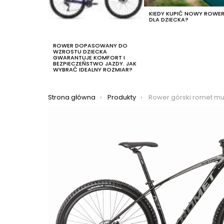
KIEDY KUPIĆ NOWY ROWE
DLA DZIECKA?
ROWER DOPASOWANY DO
WZROSTU DZIECKA
GWARANTUJE KOMFORT I
BEZPIECZEŃSTWO JAZDY. JAK
WYBRAĆ IDEALNY ROZMIAR?
Jesteś tutaj:
Strona główna
Produkty
Rower górski romet mu