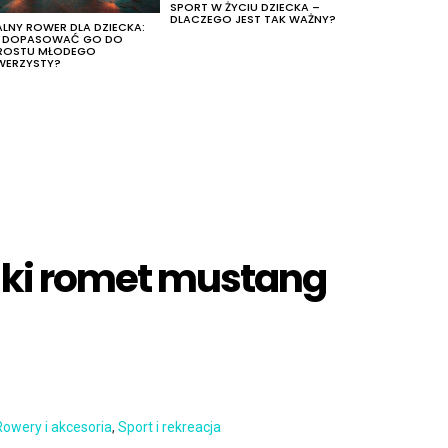
SPORT W ŻYCIU DZIECKA –
DLACZEGO JEST TAK WAŻNY?
ALNY ROWER DLA DZIECKA:
K DOPASOWAĆ GO DO
ROSTU MŁODEGO
WERZYSTY?
ski romet mustang
Rowery i akcesoria
,
Sport i rekreacja