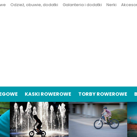
owe
Odzież, obuwie, dodatki
Galanteria i dodatki
Nerki
Akceso
IEGOWE
KASKI ROWEROWE
TORBY ROWEROWE