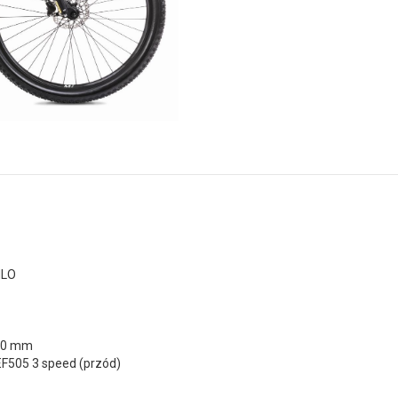
HLO
70 mm
EF505 3 speed (przód)