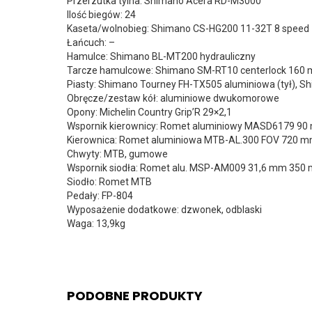
Przerzutka tylna: Shimano Acera RD-M3000
Ilość biegów: 24
Kaseta/wolnobieg: Shimano CS-HG200 11-32T 8 speed
Łańcuch: –
Hamulce: Shimano BL-MT200 hydrauliczny
Tarcze hamulcowe: Shimano SM-RT10 centerlock 160
Piasty: Shimano Tourney FH-TX505 aluminiowa (tył), 
Obręcze/zestaw kół: aluminiowe dwukomorowe
Opony: Michelin Country Grip’R 29×2,1
Wspornik kierownicy: Romet aluminiowy MASD6179 9
Kierownica: Romet aluminiowa MTB-AL.300 FOV 720 
Chwyty: MTB, gumowe
Wspornik siodła: Romet alu. MSP-AM009 31,6 mm 350
Siodło: Romet MTB
Pedały: FP-804
Wyposażenie dodatkowe: dzwonek, odblaski
Waga: 13,9kg
PODOBNE PRODUKTY