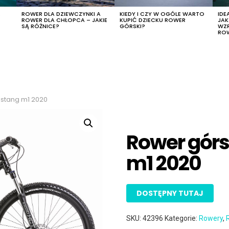
R
ROWER DLA DZIEWCZYNKI A
KIEDY I CZY W OGÓLE WARTO
IDE
ROWER DLA CHŁOPCA – JAKIE
KUPIĆ DZIECKU ROWER
JA
SĄ RÓŻNICE?
GÓRSKI?
WZ
RO
stang m1 2020
Rower gór
m1 2020
DOSTĘPNY TUTAJ
SKU:
42396
Kategorie:
Rowery
,