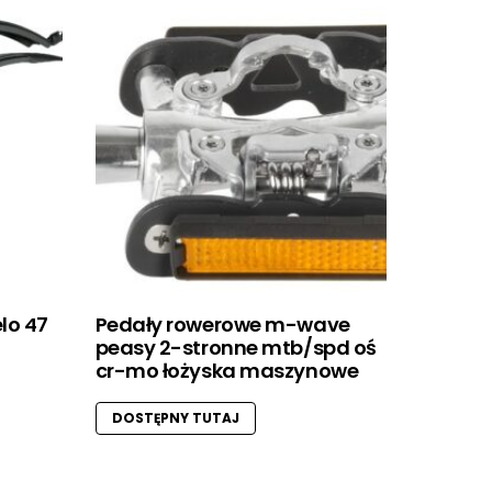
elo 47
Pedały rowerowe m-wave
peasy 2-stronne mtb/spd oś
cr-mo łożyska maszynowe
DOSTĘPNY TUTAJ