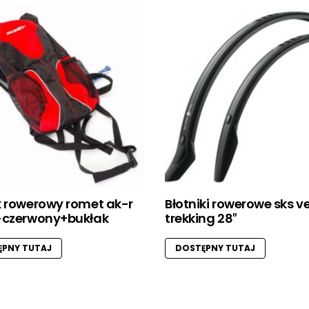
k rowerowy romet ak-r
Błotniki rowerowe sks v
-czerwony+bukłak
trekking 28″
PNY TUTAJ
DOSTĘPNY TUTAJ