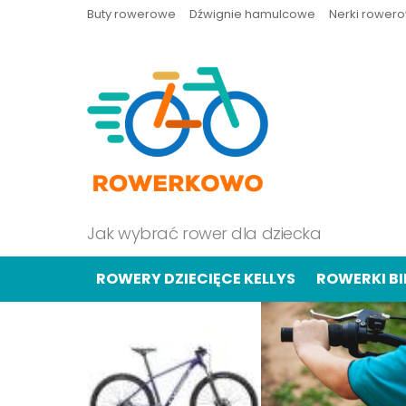
Buty rowerowe
Dźwignie hamulcowe
Nerki rower
Jak wybrać rower dla dziecka
ROWERY DZIECIĘCE KELLYS
ROWERKI B
OSTATNIE
TREŚCI