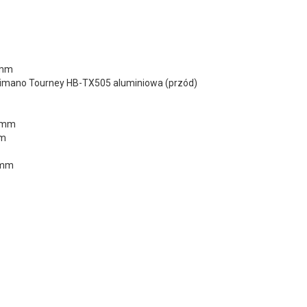
 mm
Shimano Tourney HB-TX505 aluminiowa (przód)
0 mm
mm
 mm