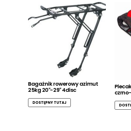
Bagażnik rowerowy azimut
Pleca
25kg 20″-29″ 4disc
czrno
DOSTĘPNY TUTAJ
DOSTĘ