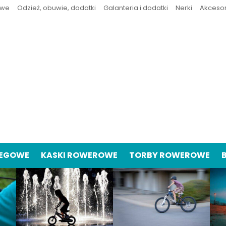
owe
Odzież, obuwie, dodatki
Galanteria i dodatki
Nerki
Akceso
IEGOWE
KASKI ROWEROWE
TORBY ROWEROWE