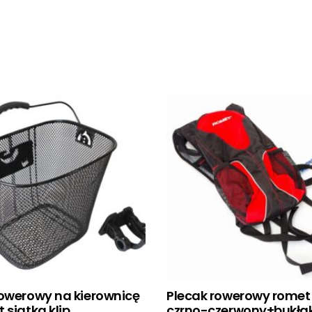
rowerowy na kierownicę
Plecak rowerowy romet
 siatka klip
czrno-czerwony+bukła