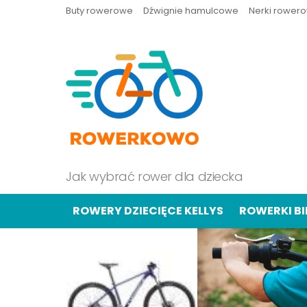
Buty rowerowe
Dźwignie hamulcowe
Nerki rower
Jak wybrać rower dla dziecka
ROWERY DZIECIĘCE KELLYS
ROWERKI B
OSTATNIE
TREŚCI