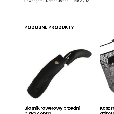
Rower górski Romet Jolene 20 Kid 2 2021
PODOBNE PRODUKTY
Błotnik rowerowy przedni
Kosz 
bikko cobra
azimut