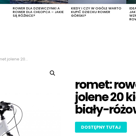
R
ROWER DLA DZIEWCZYNKI A
KIEDY I CZY W OGÓLE WARTO
IDE
ROWER DLA CHŁOPCA – JAKIE
KUPIĆ DZIECKU ROWER
JA
SĄ RÓŻNICE?
GÓRSKI?
WZ
RO
or biały-różowy, rozmiar 10″
romet: row
jolene 20 ki
biały-różow
DOSTĘPNY TUTAJ