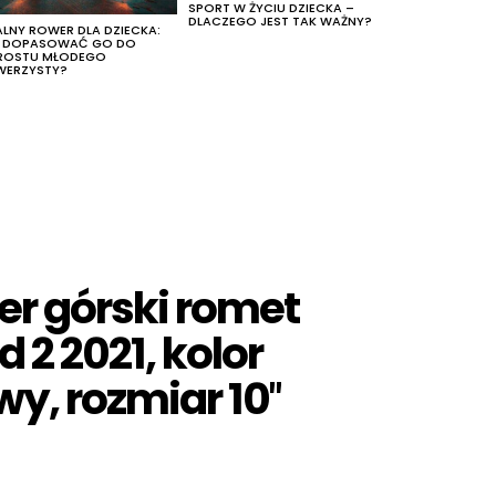
SPORT W ŻYCIU DZIECKA –
DLACZEGO JEST TAK WAŻNY?
ALNY ROWER DLA DZIECKA:
K DOPASOWAĆ GO DO
ROSTU MŁODEGO
WERZYSTY?
er górski romet
d 2 2021, kolor
y, rozmiar 10″