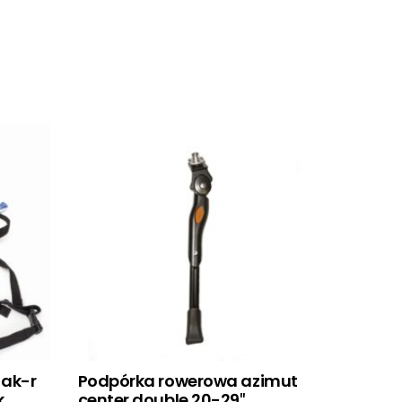
 ak-r
Podpórka rowerowa azimut
k
center double 20-29″