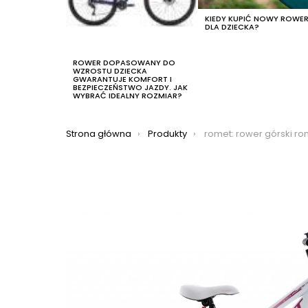
KIEDY KUPIĆ NOWY ROWE
DLA DZIECKA?
ROWER DOPASOWANY DO
WZROSTU DZIECKA
GWARANTUJE KOMFORT I
BEZPIECZEŃSTWO JAZDY. JAK
WYBRAĆ IDEALNY ROZMIAR?
Jesteś tutaj:
Strona główna
Produkty
romet: rower górski romet jolene 20 kid 2 2021, kol