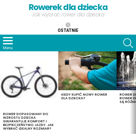
Rowerek dla dziecka
Jak wybrać rower dla dziecka
OSTATNIE
S
Menu
OSTATNIE
TREŚCI
KIEDY KUPIĆ NOWY ROWER
ROWER DL
DLA DZIECKA?
ROWER DL
SĄ RÓŻNI
ROWER DOPASOWANY DO
WZROSTU DZIECKA
GWARANTUJE KOMFORT I
BEZPIECZEŃSTWO JAZDY. JAK
WYBRAĆ IDEALNY ROZMIAR?