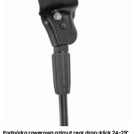
Podpórka rowerowa azimut rear drop-klick 24-29″