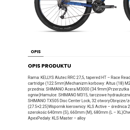
OPIS
OPIS PRODUKTU
Rama: KELLYS Alutec RRC 27,5, tapered HT – Race Rea
cartridge (122.5mm)Mechanizm korbowy: Altus (18) M2
przednia: SHIMANO Acera M3000 (34.9mm)Przerzutka t
ogniw)Hamulce: SHIMANO M315, tarczowe hydrauliczn
SHIMANO TX505 Disc Center Lock, 32 otworyObręcze/zes
(27.5×2.25)Wspornik kierownicy: KLS Active – średnic
szerokośc 640mm (S), 660mm (M), 680mm (L – XL)Chwyt
ApexPedały: KLS Master – alloy