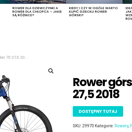
R
ROWER DLA DZIEWCZYNKI A
KIEDY I CZY W OGÓLE WARTO
IDE
ROWER DLA CHŁOPCA – JAKIE
KUPIĆ DZIECKU ROWER
JA
SĄ RÓŻNICE?
GÓRSKI?
WZ
RO
r 70 27,5 2018
Rower górsk
27,5 2018
DOSTĘPNY TUTAJ
SKU:
29970
Kategorie:
Rowery
,