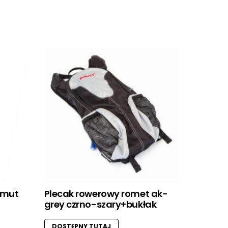
imut
Plecak rowerowy romet ak-
grey czrno-szary+bukłak
DOSTĘPNY TUTAJ