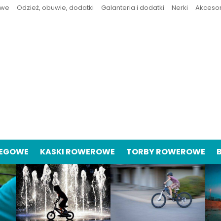
owe
Odzież, obuwie, dodatki
Galanteria i dodatki
Nerki
Akceso
IEGOWE
KASKI ROWEROWE
TORBY ROWEROWE