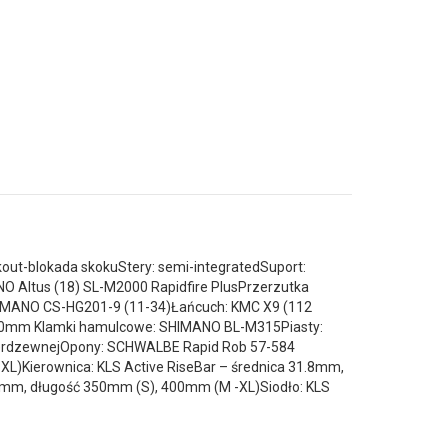
ut-blokada skokuStery: semi-integratedSuport:
 Altus (18) SL-M2000 Rapidfire PlusPrzerzutka
SHIMANO CS-HG201-9 (11-34)Łańcuch: KMC X9 (112
160mm Klamki hamulcowe: SHIMANO BL-M315Piasty:
 nierdzewnejOpony: SCHWALBE Rapid Rob 57-584
XL)Kierownica: KLS Active RiseBar – średnica 31.8mm,
.9mm, długość 350mm (S), 400mm (M -XL)Siodło: KLS