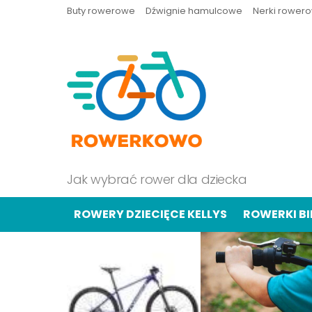
Buty rowerowe
Dźwignie hamulcowe
Nerki rower
Jak wybrać rower dla dziecka
ROWERY DZIECIĘCE KELLYS
ROWERKI B
OSTATNIE
TREŚCI