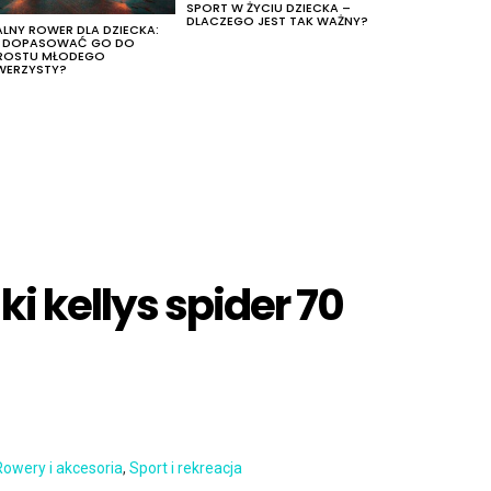
SPORT W ŻYCIU DZIECKA –
DLACZEGO JEST TAK WAŻNY?
ALNY ROWER DLA DZIECKA:
K DOPASOWAĆ GO DO
ROSTU MŁODEGO
WERZYSTY?
i kellys spider 70
Rowery i akcesoria
,
Sport i rekreacja