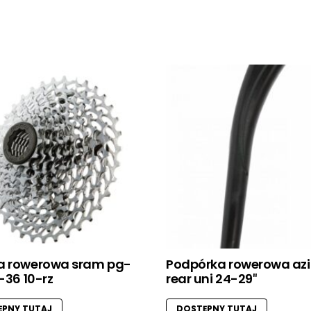
a rowerowa sram pg-
Podpórka rowerowa az
1-36 10-rz
rear uni 24-29″
PNY TUTAJ
DOSTĘPNY TUTAJ