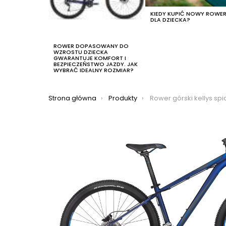
KIEDY KUPIĆ NOWY ROWE
DLA DZIECKA?
ROWER DOPASOWANY DO
WZROSTU DZIECKA
GWARANTUJE KOMFORT I
BEZPIECZEŃSTWO JAZDY. JAK
WYBRAĆ IDEALNY ROZMIAR?
Jesteś tutaj:
Strona główna
Produkty
Rower górski kellys spide