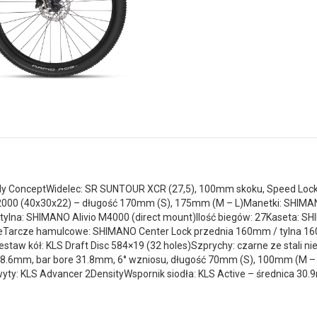
dy ConceptWidelec: SR SUNTOUR XCR (27,5), 100mm skoku, Speed Locko
000 (40x30x22) – długość 170mm (S), 175mm (M – L)Manetki: SHIMANO
ylna: SHIMANO Alivio M4000 (direct mount)Ilość biegów: 27Kaseta: 
eTarcze hamulcowe: SHIMANO Center Lock przednia 160mm / tylna 
taw kół: KLS Draft Disc 584×19 (32 holes)Szprychy: czarne ze stali
a 28.6mm, bar bore 31.8mm, 6° wzniosu, długość 70mm (S), 100mm (M – 
y: KLS Advancer 2DensityWspornik siodła: KLS Active – średnica 30