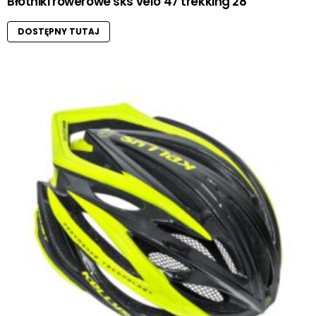
Błotniki rowerowe sks velo 47 trekking 28″
DOSTĘPNY TUTAJ