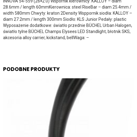
INNOVA 54-559 (26×2.0) Wspornik kierownicy: KALLOY – diam
28.6mm / length 60mmKierownica: steel RiseBar – diam 25.4mm /
width 580mm Chwyty: kraton 2Density Wsppornik siodła: KALLOY –
diam 27.2mm / length 300mm Siodło: KLS Junior Pedały: plastic
Wyposażenie dodatkowe: światło przednie BÜCHEL Urban Halogen,
światło tylne BÜCHEL Champs Elysees LED Standlight, błotnik SKS,
akcesoria alloy carrier, kickstand, bellWaga: –
PODOBNE PRODUKTY