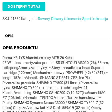
DOSTĘPNY TUTAJ
SKU:
41832
Kategorie:
Rowery
,
Rowery i akcesoria
,
Sport i rekreacja
OPIS
OPIS PRODUKTU
Rama: KELLYS Aluminium alloy MTB 26 Koła:
26″Widelec/amortyzator przedni: SR SUNTOUR M3010 (26), 63mm,
coil springAmortyzator tylny: – Stery: threadless a-head Suport:
cartridge (120mm) Mechanim korbowy: PROWHEEL (42x34x24T) –
length 152mmManetki: SHIMANO ST-EF41-7 EZ-fire Plus
Przerzutka przednia: SHIMANO TY500 (31.8mm) Przerzutka
tylna: SHIMANO TY300 (direct mount) Ilość biegów: 21
Kaseta/wolnobieg: SHIMANO CS-HG200-7 (12-32T)Łańcuch: KMC
Z7 (106 links) Hamulce: TEKTRO V-brake Tarcze hamulcowe: –
Piasty: SHIMANO Dynamo Nexus C3000 / SHIMANO TY500-7 (32
holes) Obręcze/zestaw kół: KLS Draft 559×19 (32 holes) Opony: