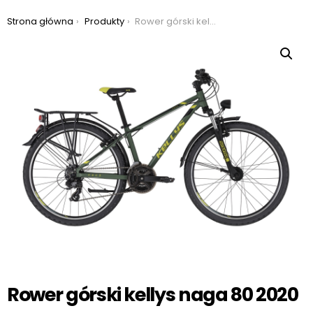
Jesteś tutaj:
Strona główna
Produkty
Rower górski kellys naga 80 2020
Rower górski kellys naga 80 2020