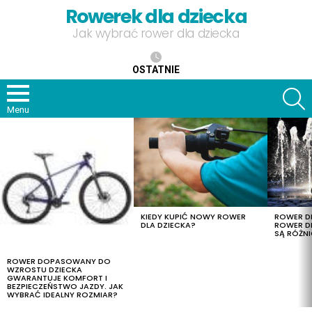
Rowerek dla dziecka
Jak wybrać rower dla dziecka
OSTATNIE
S
Menu
OSTATNIE
TREŚCI
KIEDY KUPIĆ NOWY ROWER
ROWER DL
DLA DZIECKA?
ROWER DL
SĄ RÓŻNI
ROWER DOPASOWANY DO
WZROSTU DZIECKA
GWARANTUJE KOMFORT I
BEZPIECZEŃSTWO JAZDY. JAK
WYBRAĆ IDEALNY ROZMIAR?