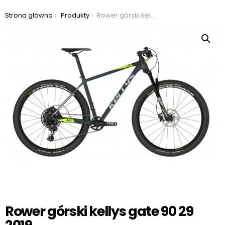
Jesteś tutaj:
Strona główna
Produkty
Rower górski kellys gate 90 29 2019
Rower górski kellys gate 90 29