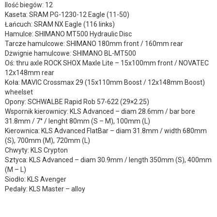
Ilość biegów: 12
Kaseta: SRAM PG-1230-12 Eagle (11-50)
Łańcuch: SRAM NX Eagle (116 links)
Hamulce: SHIMANO MT500 Hydraulic Disc
Tarcze hamulcowe: SHIMANO 180mm front / 160mm rear
Dżwignie hamulcowe: SHIMANO BL-MT500
Oś: thru axle ROCK SHOX Maxle Lite – 15x100mm front / NOVATEC
12x148mm rear
Koła: MAVIC Crossmax 29 (15x110mm Boost / 12x148mm Boost)
wheelset
Opony: SCHWALBE Rapid Rob 57-622 (29×2.25)
Wspornik kierownicy: KLS Advanced – diam 28.6mm / bar bore
31.8mm / 7° / lenght 80mm (S – M), 100mm (L)
Kierownica: KLS Advanced FlatBar – diam 31.8mm / width 680mm
(S), 700mm (M), 720mm (L)
Chwyty: KLS Crypton
Sztyca: KLS Advanced – diam 30.9mm / length 350mm (S), 400mm
(M – L)
Siodło: KLS Avenger
Pedały: KLS Master – alloy