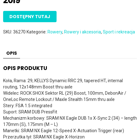
2019
DOSTĘPNY TUTAJ
SKU:
36270
Kategorie:
Rowery
,
Rowery i akcesoria
,
Sport i rekreacja
OPIS
OPIS PRODUKTU
Koła, Rama: 29, KELLYS Dynamic RRC 29, tapered HT, internal
routing, 12x148mm Boost thru axle
Widelec: ROCK SHOX Sektor RL (29) Boost, 100mm, DebonAir /
OneLoc Remote Lockout / Maxle Stealth 15mm thru axle
Stery: FSA 1.5 integrated
Suport: SRAM DUB PressFit
Mechanizm korbowy: SRAM NX Eagle DUB 1x X-Sync 2 (34) – length
170mm (S), 175mm (M – L)
Manetki: SRAM NX Eagle 12-Speed X-Actuation Trigger (rear)
Przerzutka tył: SRAM NX Eagle X-Horizon