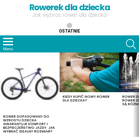
Rowerek dla dziecka
Jak wybrać rower dla dziecka
OSTATNIE
S
Menu
OSTATNIE
TREŚCI
KIEDY KUPIĆ NOWY ROWER
ROWER DL
DLA DZIECKA?
ROWER DL
SĄ RÓŻNI
ROWER DOPASOWANY DO
WZROSTU DZIECKA
GWARANTUJE KOMFORT I
BEZPIECZEŃSTWO JAZDY. JAK
WYBRAĆ IDEALNY ROZMIAR?