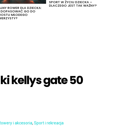
SPORT W ŻYCIU DZIECKA –
DLACZEGO JEST TAK WAŻNY?
ALNY ROWER DLA DZIECKA:
K DOPASOWAĆ GO DO
ROSTU MŁODEGO
WERZYSTY?
i kellys gate 50
Rowery i akcesoria
,
Sport i rekreacja