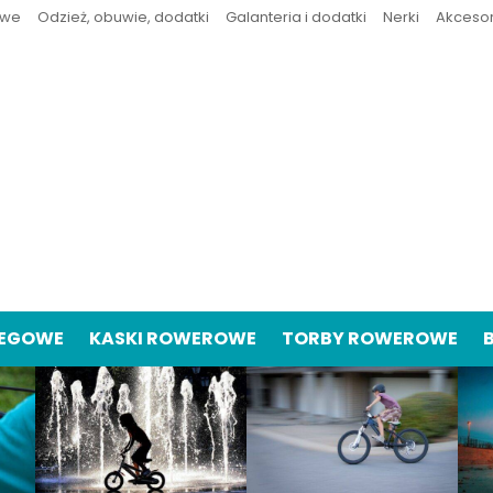
owe
Odzież, obuwie, dodatki
Galanteria i dodatki
Nerki
Akceso
IEGOWE
KASKI ROWEROWE
TORBY ROWEROWE