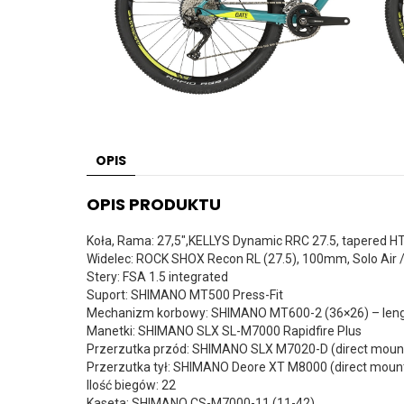
OPIS
OPIS PRODUKTU
Koła, Rama: 27,5″,KELLYS Dynamic RRC 27.5, tapered HT,
Widelec: ROCK SHOX Recon RL (27.5), 100mm, Solo Air 
Stery: FSA 1.5 integrated
Suport: SHIMANO MT500 Press-Fit
Mechanizm korbowy: SHIMANO MT600-2 (36×26) – len
Manetki: SHIMANO SLX SL-M7000 Rapidfire Plus
Przerzutka przód: SHIMANO SLX M7020-D (direct moun
Przerzutka tył: SHIMANO Deore XT M8000 (direct moun
Ilość biegów: 22
Kaseta: SHIMANO CS-M7000-11 (11-42)