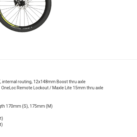
 internal routing, 12x148mm Boost thru axle
/ OneLoc Remote Lockout / Maxle Lite 15mm thru axle
gth 170mm (S), 175mm (M)
t)
t)