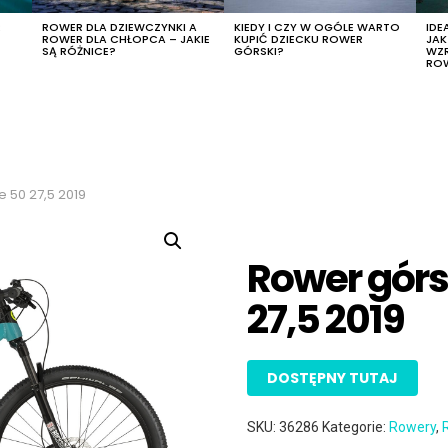
R
ROWER DLA DZIEWCZYNKI A
KIEDY I CZY W OGÓLE WARTO
IDE
ROWER DLA CHŁOPCA – JAKIE
KUPIĆ DZIECKU ROWER
JA
SĄ RÓŻNICE?
GÓRSKI?
WZ
RO
e 50 27,5 2019
Rower górsk
27,5 2019
DOSTĘPNY TUTAJ
SKU:
36286
Kategorie:
Rowery
,