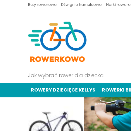
Buty rowerowe
Dźwignie hamulcowe
Nerki rower
Jak wybrać rower dla dziecka
ROWERY DZIECIĘCE KELLYS
ROWERKI B
OSTATNIE
TREŚCI