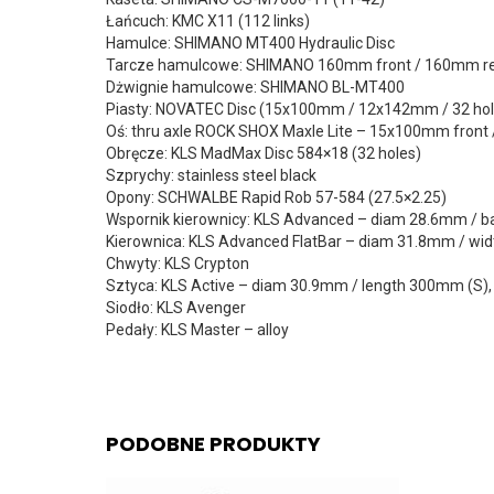
Łańcuch: KMC X11 (112 links)
Hamulce: SHIMANO MT400 Hydraulic Disc
Tarcze hamulcowe: SHIMANO 160mm front / 160mm r
Dżwignie hamulcowe: SHIMANO BL-MT400
Piasty: NOVATEC Disc (15x100mm / 12x142mm / 32 hol
Oś: thru axle ROCK SHOX Maxle Lite – 15x100mm fron
Obręcze: KLS MadMax Disc 584×18 (32 holes)
Szprychy: stainless steel black
Opony: SCHWALBE Rapid Rob 57-584 (27.5×2.25)
Wspornik kierownicy: KLS Advanced – diam 28.6mm / b
Kierownica: KLS Advanced FlatBar – diam 31.8mm / w
Chwyty: KLS Crypton
Sztyca: KLS Active – diam 30.9mm / length 300mm (S
Siodło: KLS Avenger
Pedały: KLS Master – alloy
PODOBNE PRODUKTY