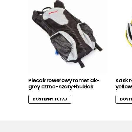
Plecak rowerowy romet ak-
Kask r
grey czrno-szary+bukłak
yellow
DOSTĘPNY TUTAJ
DOSTĘ