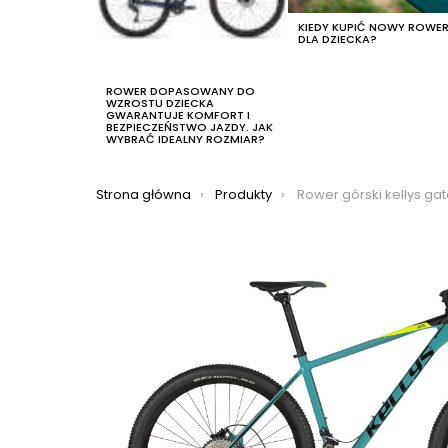
KIEDY KUPIĆ NOWY ROWE
DLA DZIECKA?
ROWER DOPASOWANY DO
WZROSTU DZIECKA
GWARANTUJE KOMFORT I
BEZPIECZEŃSTWO JAZDY. JAK
WYBRAĆ IDEALNY ROZMIAR?
Jesteś tutaj:
Strona główna
Produkty
Rower górski kellys gat