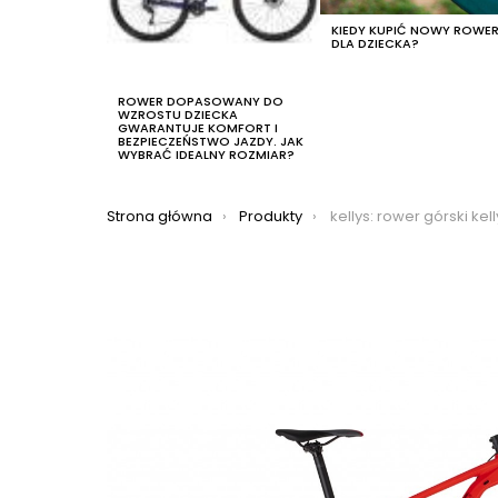
KIEDY KUPIĆ NOWY ROWE
DLA DZIECKA?
ROWER DOPASOWANY DO
WZROSTU DZIECKA
GWARANTUJE KOMFORT I
BEZPIECZEŃSTWO JAZDY. JAK
WYBRAĆ IDEALNY ROZMIAR?
Jesteś tutaj:
Strona główna
Produkty
kellys: rower górski kellys gate 50 2021, kolor