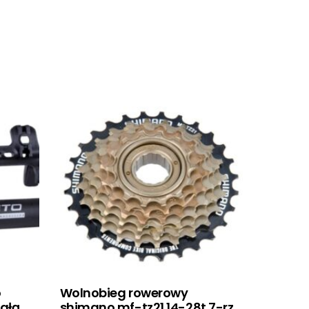
o
Wolnobieg rowerowy
igłą
shimano mf-tz21 14-28t 7-rz.