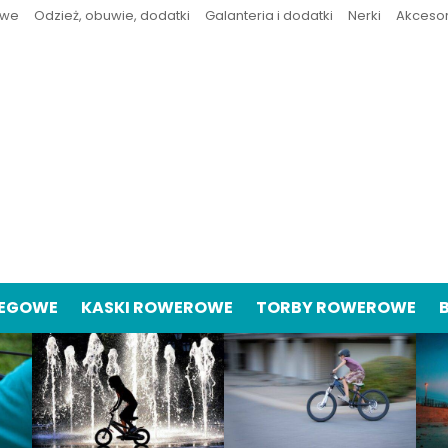
owe
Odzież, obuwie, dodatki
Galanteria i dodatki
Nerki
Akceso
IEGOWE
KASKI ROWEROWE
TORBY ROWEROWE