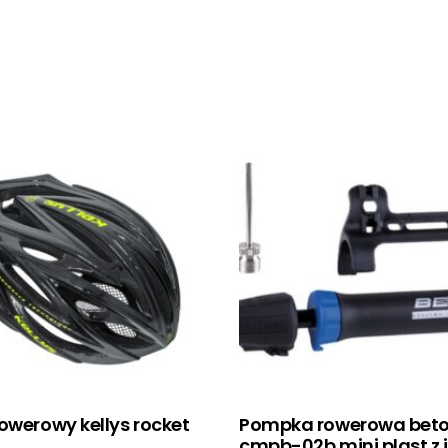
owerowy kellys rocket
Pompka rowerowa bet
cmpb-02b mini plast z 