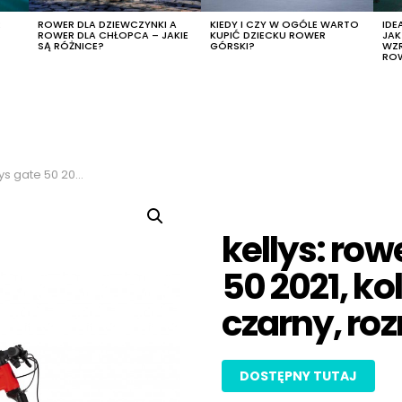
R
ROWER DLA DZIEWCZYNKI A
KIEDY I CZY W OGÓLE WARTO
IDE
ROWER DLA CHŁOPCA – JAKIE
KUPIĆ DZIECKU ROWER
JA
SĄ RÓŻNICE?
GÓRSKI?
WZ
RO
 czerwony-czarny, rozmiar m
kellys: row
50 2021, k
czarny, ro
DOSTĘPNY TUTAJ