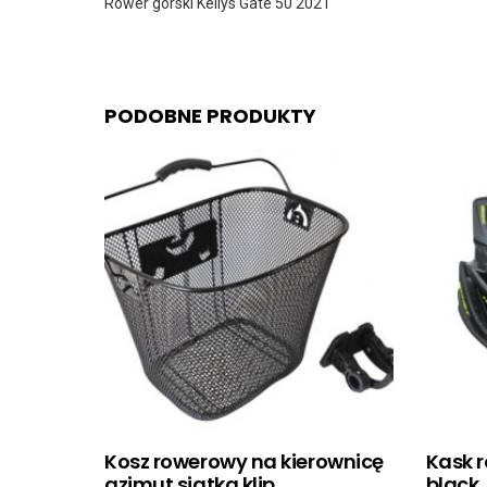
Rower górski Kellys Gate 50 2021
PODOBNE PRODUKTY
Kosz rowerowy na kierownicę
Kask r
azimut siatka klip
black