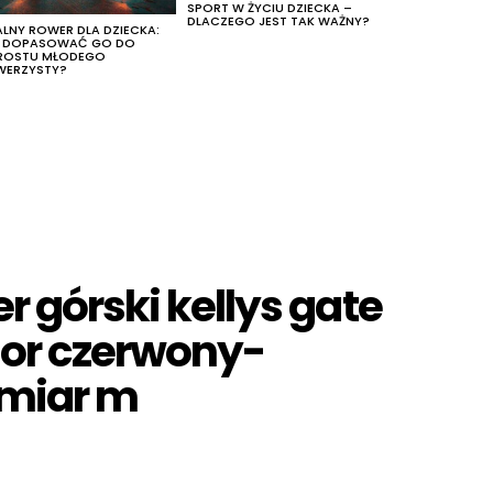
SPORT W ŻYCIU DZIECKA –
DLACZEGO JEST TAK WAŻNY?
ALNY ROWER DLA DZIECKA:
K DOPASOWAĆ GO DO
ROSTU MŁODEGO
WERZYSTY?
er górski kellys gate
olor czerwony-
zmiar m