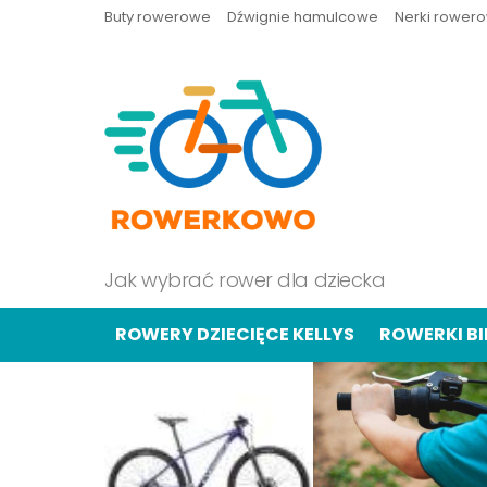
Buty rowerowe
Dźwignie hamulcowe
Nerki rower
Jak wybrać rower dla dziecka
ROWERY DZIECIĘCE KELLYS
ROWERKI B
OSTATNIE
TREŚCI