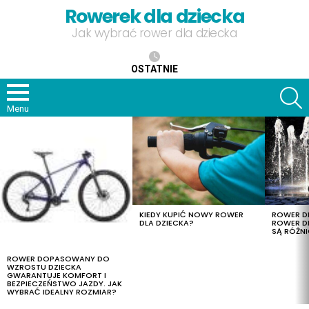
Rowerek dla dziecka
Jak wybrać rower dla dziecka
OSTATNIE
S
Menu
OSTATNIE
TREŚCI
KIEDY KUPIĆ NOWY ROWER
ROWER DL
DLA DZIECKA?
ROWER DL
SĄ RÓŻNI
ROWER DOPASOWANY DO
WZROSTU DZIECKA
GWARANTUJE KOMFORT I
BEZPIECZEŃSTWO JAZDY. JAK
WYBRAĆ IDEALNY ROZMIAR?