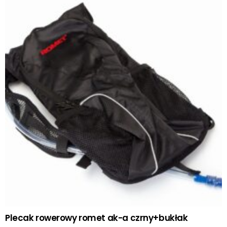
Plecak rowerowy romet ak-a czrny+bukłak