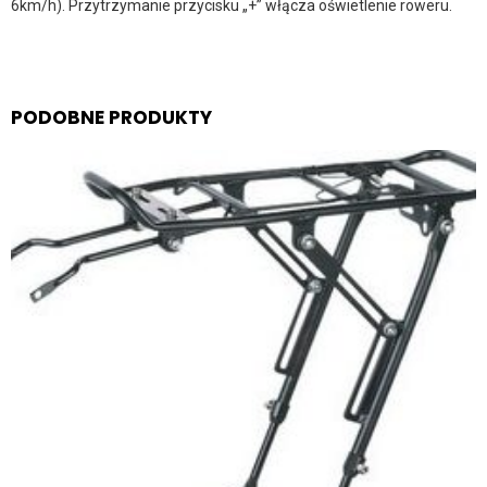
6km/h). Przytrzymanie przycisku „+” włącza oświetlenie roweru.
PODOBNE PRODUKTY