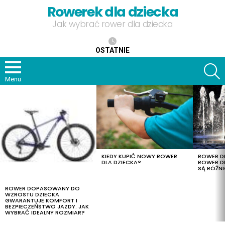
Rowerek dla dziecka
Jak wybrać rower dla dziecka
OSTATNIE
S
Menu
OSTATNIE
TREŚCI
KIEDY KUPIĆ NOWY ROWER
ROWER DL
DLA DZIECKA?
ROWER DL
SĄ RÓŻNI
ROWER DOPASOWANY DO
WZROSTU DZIECKA
GWARANTUJE KOMFORT I
BEZPIECZEŃSTWO JAZDY. JAK
WYBRAĆ IDEALNY ROZMIAR?