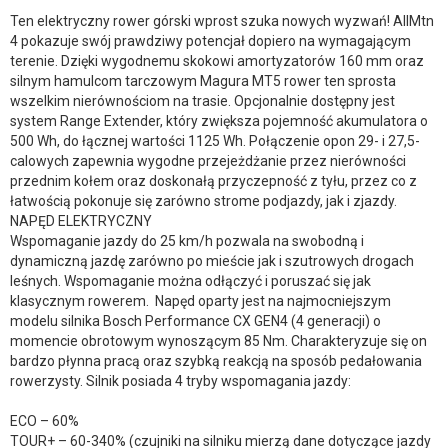
Ten elektryczny rower górski wprost szuka nowych wyzwań! AllMtn
4 pokazuje swój prawdziwy potencjał dopiero na wymagającym
terenie. Dzięki wygodnemu skokowi amortyzatorów 160 mm oraz
silnym hamulcom tarczowym Magura MT5 rower ten sprosta
wszelkim nierównościom na trasie. Opcjonalnie dostępny jest
system Range Extender, który zwiększa pojemność akumulatora o
500 Wh, do łącznej wartości 1125 Wh. Połączenie opon 29- i 27,5-
calowych zapewnia wygodne przejeżdżanie przez nierówności
przednim kołem oraz doskonałą przyczepność z tyłu, przez co z
łatwością pokonuje się zarówno strome podjazdy, jak i zjazdy.
NAPĘD ELEKTRYCZNY
Wspomaganie jazdy do 25 km/h pozwala na swobodną i
dynamiczną jazdę zarówno po mieście jak i szutrowych drogach
leśnych. Wspomaganie można odłączyć i poruszać się jak
klasycznym rowerem. Napęd oparty jest na najmocniejszym
modelu silnika Bosch Performance CX GEN4 (4 generacji) o
momencie obrotowym wynoszącym 85 Nm. Charakteryzuje się on
bardzo płynna pracą oraz szybką reakcją na sposób pedałowania
rowerzysty. Silnik posiada 4 tryby wspomagania jazdy:
ECO – 60%
TOUR+ – 60-340% (czujniki na silniku mierzą dane dotyczące jazdy