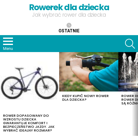
Rowerek dla dziecka
Jak wybrać rower dla dziecka
OSTATNIE
S
Menu
OSTATNIE
TREŚCI
KIEDY KUPIĆ NOWY ROWER
ROWER DL
DLA DZIECKA?
ROWER DL
SĄ RÓŻNI
ROWER DOPASOWANY DO
WZROSTU DZIECKA
GWARANTUJE KOMFORT I
BEZPIECZEŃSTWO JAZDY. JAK
WYBRAĆ IDEALNY ROZMIAR?