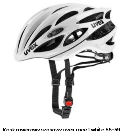
Kask rowerowy szosowy uvex race 1 white 55-59