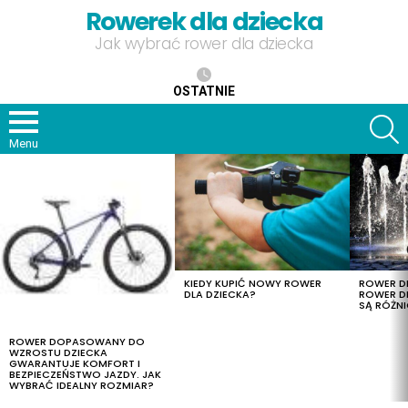
Rowerek dla dziecka
Jak wybrać rower dla dziecka
OSTATNIE
S
Menu
OSTATNIE
TREŚCI
KIEDY KUPIĆ NOWY ROWER
ROWER DL
DLA DZIECKA?
ROWER DL
SĄ RÓŻNI
ROWER DOPASOWANY DO
WZROSTU DZIECKA
GWARANTUJE KOMFORT I
BEZPIECZEŃSTWO JAZDY. JAK
WYBRAĆ IDEALNY ROZMIAR?