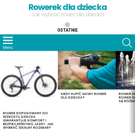
Rowerek dla dziecka
Jak wybrać rower dla dziecka
OSTATNIE
S
Menu
OSTATNIE
TREŚCI
KIEDY KUPIĆ NOWY ROWER
ROWER DL
DLA DZIECKA?
ROWER DL
SĄ RÓŻNI
ROWER DOPASOWANY DO
WZROSTU DZIECKA
GWARANTUJE KOMFORT I
BEZPIECZEŃSTWO JAZDY. JAK
WYBRAĆ IDEALNY ROZMIAR?