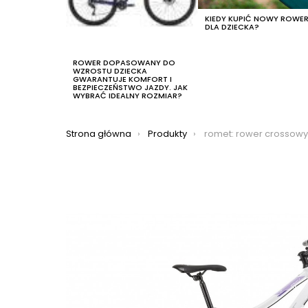
KIEDY KUPIĆ NOWY ROWE
DLA DZIECKA?
ROWER DOPASOWANY DO
WZROSTU DZIECKA
GWARANTUJE KOMFORT I
BEZPIECZEŃSTWO JAZDY. JAK
WYBRAĆ IDEALNY ROZMIAR?
Jesteś tutaj:
Strona główna
Produkty
romet: rower crossowy romet orkan 1d 2021, kolor 