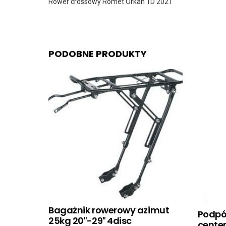
Rower crossowy Romet Orkan 1D 2021
PODOBNE PRODUKTY
Bagażnik rowerowy azimut
Podpó
25kg 20″-29″ 4disc
center