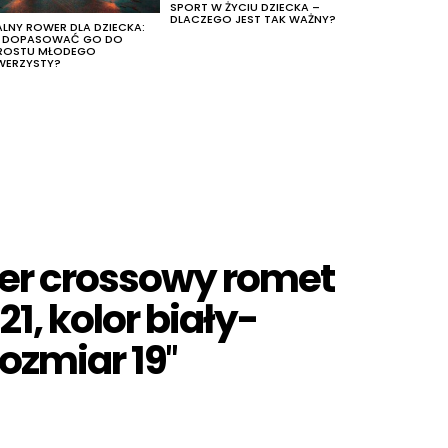
SPORT W ŻYCIU DZIECKA –
DLACZEGO JEST TAK WAŻNY?
ALNY ROWER DLA DZIECKA:
K DOPASOWAĆ GO DO
ROSTU MŁODEGO
WERZYSTY?
er crossowy romet
21, kolor biały-
rozmiar 19″