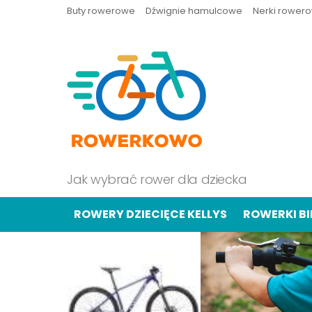
Buty rowerowe
Dźwignie hamulcowe
Nerki rower
Jak wybrać rower dla dziecka
ROWERY DZIECIĘCE KELLYS
ROWERKI B
OSTATNIE
TREŚCI