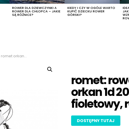
R
ROWER DLA DZIEWCZYNKI A
KIEDY I CZY W OGÓLE WARTO
IDE
ROWER DLA CHŁOPCA – JAKIE
KUPIĆ DZIECKU ROWER
JA
SĄ RÓŻNICE?
GÓRSKI?
WZ
RO
biały-fioletowy, rozmiar 19″
romet: row
orkan 1d 20
fioletowy, 
DOSTĘPNY TUTAJ