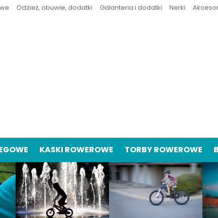
owe
Odzież, obuwie, dodatki
Galanteria i dodatki
Nerki
Akceso
IEGOWE
KASKI ROWEROWE
TORBY ROWEROWE