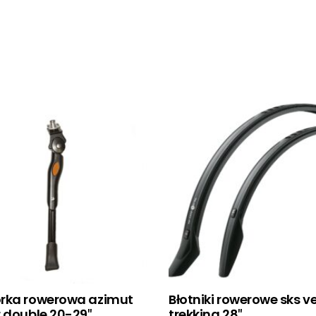
rka rowerowa azimut
Błotniki rowerowe sks v
 double 20-29″
trekking 28″