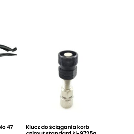
elo 47
Klucz do ściągania korb
azimut standard kl-9725a