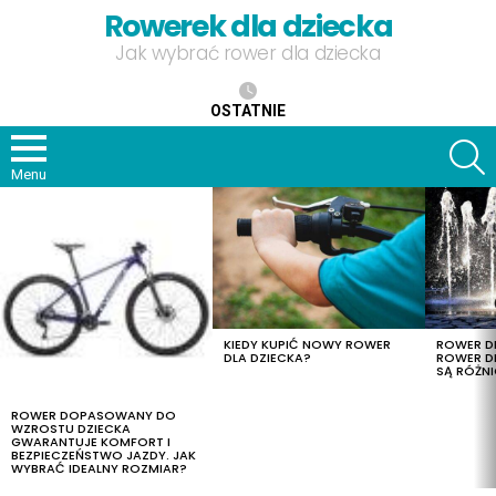
Rowerek dla dziecka
Jak wybrać rower dla dziecka
OSTATNIE
S
Menu
OSTATNIE
TREŚCI
KIEDY KUPIĆ NOWY ROWER
ROWER DL
DLA DZIECKA?
ROWER DL
SĄ RÓŻNI
ROWER DOPASOWANY DO
WZROSTU DZIECKA
GWARANTUJE KOMFORT I
BEZPIECZEŃSTWO JAZDY. JAK
WYBRAĆ IDEALNY ROZMIAR?