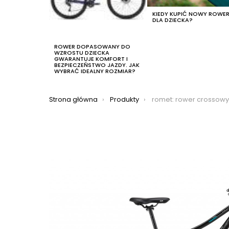
KIEDY KUPIĆ NOWY ROWE
DLA DZIECKA?
ROWER DOPASOWANY DO
WZROSTU DZIECKA
GWARANTUJE KOMFORT I
BEZPIECZEŃSTWO JAZDY. JAK
WYBRAĆ IDEALNY ROZMIAR?
Jesteś tutaj:
Strona główna
Produkty
romet: rower crossowy romet orkan 5d 2022, kolor c