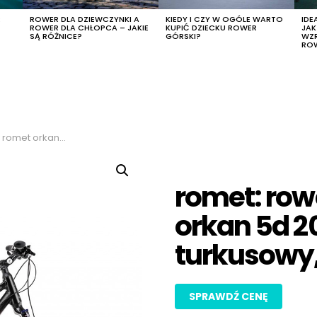
R
ROWER DLA DZIEWCZYNKI A
KIEDY I CZY W OGÓLE WARTO
IDE
ROWER DLA CHŁOPCA – JAKIE
KUPIĆ DZIECKU ROWER
JA
SĄ RÓŻNICE?
GÓRSKI?
WZ
RO
zarno-turkusowy, rozmiar 20″
romet: row
orkan 5d 20
turkusowy,
SPRAWDŹ CENĘ