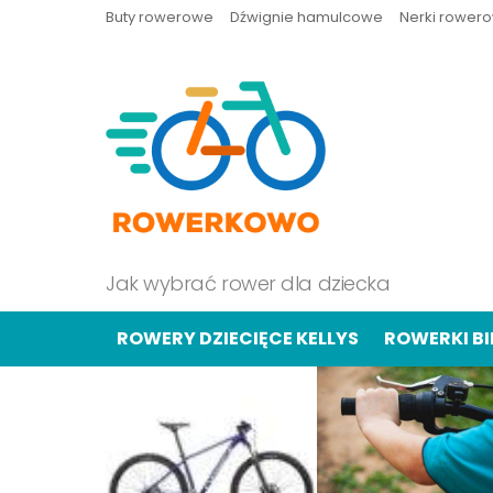
Buty rowerowe
Dźwignie hamulcowe
Nerki rower
Jak wybrać rower dla dziecka
ROWERY DZIECIĘCE KELLYS
ROWERKI B
OSTATNIE
TREŚCI