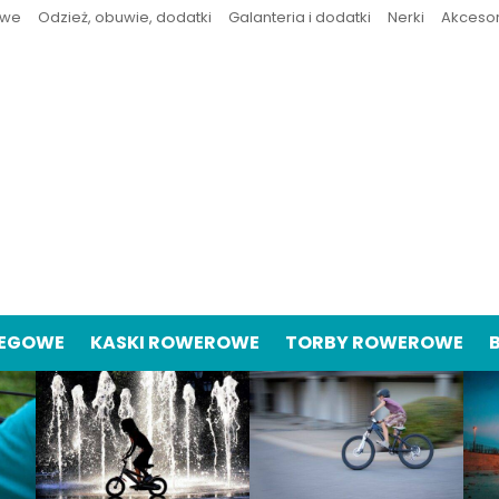
owe
Odzież, obuwie, dodatki
Galanteria i dodatki
Nerki
Akceso
IEGOWE
KASKI ROWEROWE
TORBY ROWEROWE