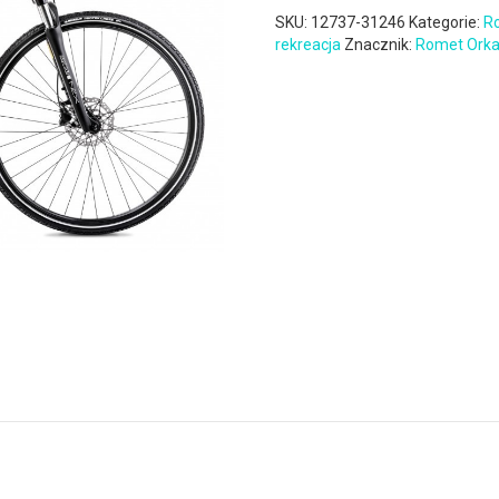
SKU:
12737-31246
Kategorie:
R
rekreacja
Znacznik:
Romet Ork