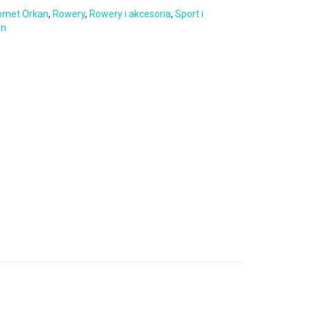
omet Orkan
,
Rowery
,
Rowery i akcesoria
,
Sport i
an