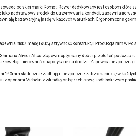
ssowego polskiej marki Romet. Rower dedykowany jest osobom które sz
ż jako podstawowy środek do utrzymywania kondycji, zapewniając wyg
wniają bezawaryjną jazdę w każdych warunkach. Ergonomiczna geomet
pewnia niską masę i dużą sztywność konstrukcji. Produkcja ram w Pols
Shimano Alivio i Altus. Zapewni optymalny dobór przełożeń podczas 
e niweluje nierówności napotykane na drodze. Zapewnia bezpieczną i
i 160mm skutecznie zadbają o bezpieczne zatrzymanie się w każdy
iu z oponami Michelin z wkładką antyprzebiciową i odblaskowym pas