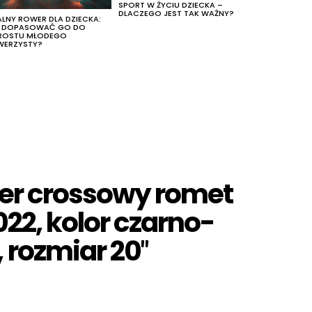
SPORT W ŻYCIU DZIECKA –
DLACZEGO JEST TAK WAŻNY?
ALNY ROWER DLA DZIECKA:
K DOPASOWAĆ GO DO
ROSTU MŁODEGO
WERZYSTY?
er crossowy romet
22, kolor czarno-
 rozmiar 20″