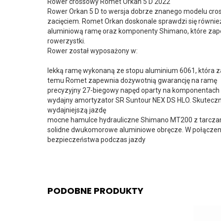
Rower crossowy Romet Orkan 5 D 2022
Rower Orkan 5 D to wersja dobrze znanego modelu cro
zacięciem. Romet Orkan doskonale sprawdzi się równie
aluminiową ramę oraz komponenty Shimano, które zape
rowerzystki.
Rower został wyposażony w:
lekką ramę wykonaną ze stopu aluminium 6061, która za
temu Romet zapewnia dożywotnią gwarancję na ramę
precyzyjny 27-biegowy napęd oparty na komponentach 
wydajny amortyzator SR Suntour NEX DS HLO. Skuteczni
wydajniejszą jazdę
mocne hamulce hydrauliczne Shimano MT200 z tarczam
solidne dwukomorowe aluminiowe obręcze. W połączen
bezpieczeństwa podczas jazdy
PODOBNE PRODUKTY