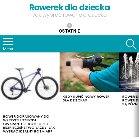
Rowerek dla dziecka
Jak wybrać rower dla dziecka
OSTATNIE
S
Menu
OSTATNIE
TREŚCI
KIEDY KUPIĆ NOWY ROWER
ROWER DL
DLA DZIECKA?
ROWER DL
SĄ RÓŻNI
ROWER DOPASOWANY DO
WZROSTU DZIECKA
GWARANTUJE KOMFORT I
BEZPIECZEŃSTWO JAZDY. JAK
WYBRAĆ IDEALNY ROZMIAR?