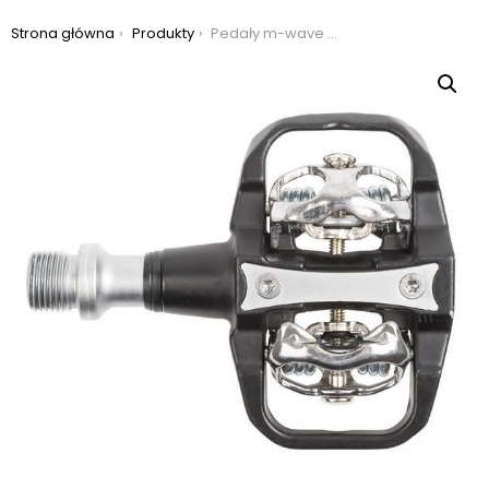
Jesteś tutaj:
Strona główna
Produkty
Pedały m-wave spd drag-c1