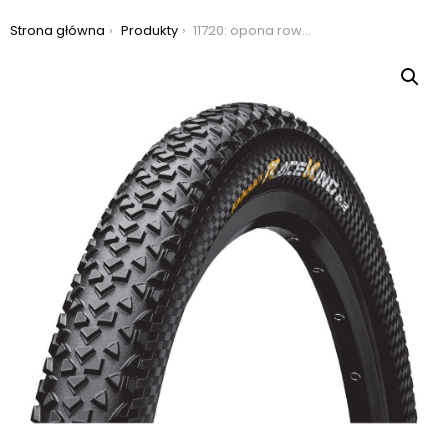
Jesteś tutaj:
Strona główna
Produkty
11720: opona rowerowa continental race king 26×2,00