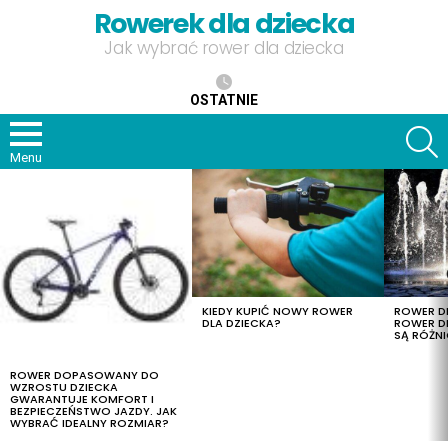
Rowerek dla dziecka
Jak wybrać rower dla dziecka
OSTATNIE
S
Menu
OSTATNIE
TREŚCI
KIEDY KUPIĆ NOWY ROWER
ROWER DL
DLA DZIECKA?
ROWER DL
SĄ RÓŻNI
ROWER DOPASOWANY DO
WZROSTU DZIECKA
GWARANTUJE KOMFORT I
BEZPIECZEŃSTWO JAZDY. JAK
WYBRAĆ IDEALNY ROZMIAR?