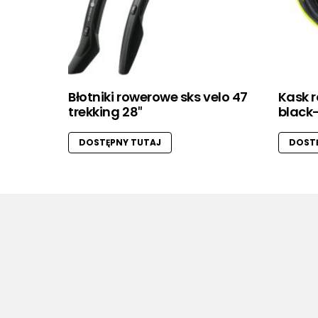
Błotniki rowerowe sks velo 47
Kask r
trekking 28″
black
DOSTĘPNY TUTAJ
DOSTĘ