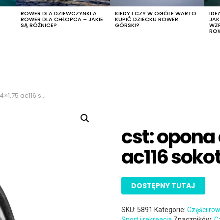
R
ROWER DLA DZIEWCZYNKI A
KIEDY I CZY W OGÓLE WARTO
IDE
ROWER DLA CHŁOPCA – JAKIE
KUPIĆ DZIECKU ROWER
JA
SĄ RÓŻNICE?
GÓRSKI?
WZ
RO
116 sokoto tr-ac001
cst: opona
ac116 soko
DOSTĘPNY TUTAJ
SKU:
5891
Kategorie:
Części ro
Sport i rekreacja
Znaczników:
C