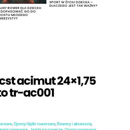
SPORT W ŻYCIU DZIECKA –
DLACZEGO JEST TAK WAŻNY?
ALNY ROWER DLA DZIECKA:
K DOPASOWAĆ GO DO
ROSTU MŁODEGO
WERZYSTY?
 cst acimut 24×1,75
to tr-ac001
werowe
,
Opony/dętki rowerowe
,
Rowery i akcesoria
,
zęści rowerowe
,
Jazda na rowerze
,
Opony rowerowe
,