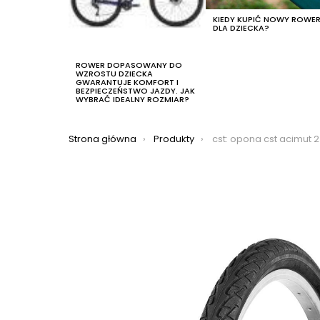
KIEDY KUPIĆ NOWY ROWE
DLA DZIECKA?
ROWER DOPASOWANY DO
WZROSTU DZIECKA
GWARANTUJE KOMFORT I
BEZPIECZEŃSTWO JAZDY. JAK
WYBRAĆ IDEALNY ROZMIAR?
Jesteś tutaj:
Strona główna
Produkty
cst: opona cst acimut 24×1,75 ac