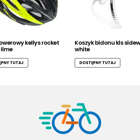
owerowy kellys rocket
Koszyk bidonu kls side
-lime
white
PNY TUTAJ
DOSTĘPNY TUTAJ