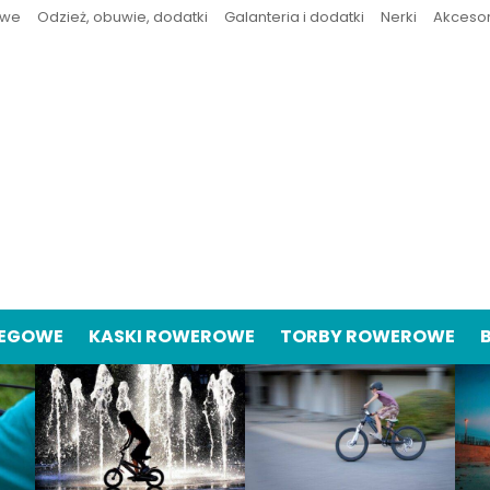
owe
Odzież, obuwie, dodatki
Galanteria i dodatki
Nerki
Akceso
IEGOWE
KASKI ROWEROWE
TORBY ROWEROWE