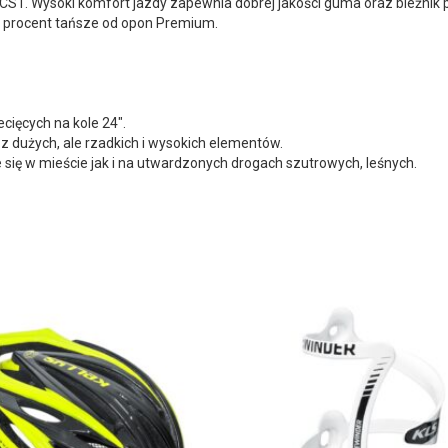
CST. Wysoki komfort jazdy zapewnia dobrej jakości guma oraz bieżni
15 procent tańsze od opon Premium.
ięcych na kole 24″.
z dużych, ale rzadkich i wysokich elementów.
się w mieście jak i na utwardzonych drogach szutrowych, leśnych.