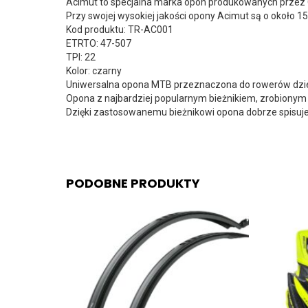
Acimut to specjalna marka opon produkowanych przez 
Przy swojej wysokiej jakości opony Acimut są o około 
Kod produktu: TR-AC001
ETRTO: 47-507
TPI: 22
Kolor: czarny
Uniwersalna opona MTB przeznaczona do rowerów dziec
Opona z najbardziej popularnym bieżnikiem, zrobionym 
Dzięki zastosowanemu bieżnikowi opona dobrze spisuje 
PODOBNE PRODUKTY