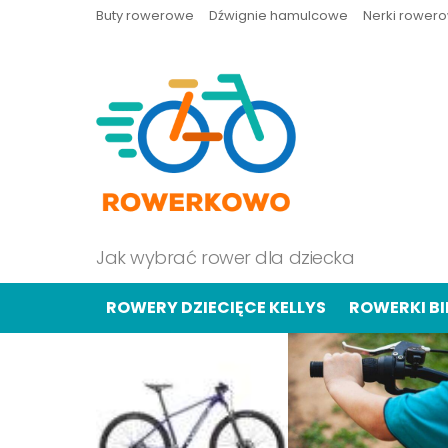
Buty rowerowe
Dźwignie hamulcowe
Nerki rower
Jak wybrać rower dla dziecka
ROWERY DZIECIĘCE KELLYS
ROWERKI B
OSTATNIE
TREŚCI