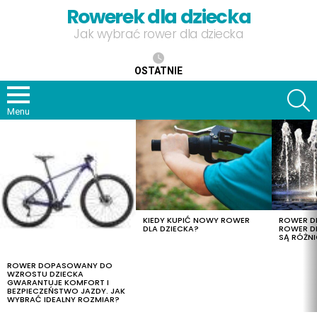
Rowerek dla dziecka
Jak wybrać rower dla dziecka
OSTATNIE
S
Menu
OSTATNIE
TREŚCI
KIEDY KUPIĆ NOWY ROWER
ROWER DL
DLA DZIECKA?
ROWER DL
SĄ RÓŻNI
ROWER DOPASOWANY DO
WZROSTU DZIECKA
GWARANTUJE KOMFORT I
BEZPIECZEŃSTWO JAZDY. JAK
WYBRAĆ IDEALNY ROZMIAR?