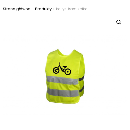
Jesteś tutaj:
Strona główna
Produkty
kellys: kamizelka odblaskowa dziecięca kls starlight rozm. s