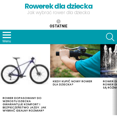
Rowerek dla dziecka
Jak wybrać rower dla dziecka
OSTATNIE
S
Menu
OSTATNIE
TREŚCI
KIEDY KUPIĆ NOWY ROWER
ROWER DL
DLA DZIECKA?
ROWER DL
SĄ RÓŻNI
ROWER DOPASOWANY DO
WZROSTU DZIECKA
GWARANTUJE KOMFORT I
BEZPIECZEŃSTWO JAZDY. JAK
WYBRAĆ IDEALNY ROZMIAR?