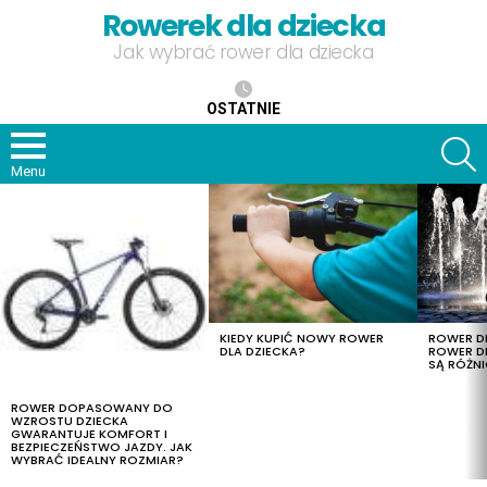
Rowerek dla dziecka
Jak wybrać rower dla dziecka
OSTATNIE
S
Menu
OSTATNIE
TREŚCI
KIEDY KUPIĆ NOWY ROWER
ROWER DL
DLA DZIECKA?
ROWER DL
SĄ RÓŻNI
ROWER DOPASOWANY DO
WZROSTU DZIECKA
GWARANTUJE KOMFORT I
BEZPIECZEŃSTWO JAZDY. JAK
WYBRAĆ IDEALNY ROZMIAR?