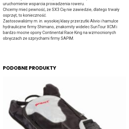
uruchomienie wsparcia prowadzenia roweru.
Chcemy mieć pewność, że SX3 Cię nie zawiedzie, dlatego trwały
osprzęt, to konieczność.
Zastosowaliśmy m. in. wysokiej klasy przerzutki Alivio i hamulce
hydrauliczne firmy Shimano, znakomity widelec SunTour XCM i
bardzo mocne opony Continental Race King na wzmocnionych
obręczach ze szprychami firmy SAPIM.
PODOBNE PRODUKTY