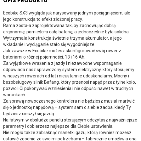
OPIS PRODUKTU
Ecobike SX3 wygląda jak narysowany jednym pociągnięciem, ale
jego konstrukcja to efekt złożonej pracy.
Rama została zaprojektowana tak, by zachowując dobrą
ergonomię, pomieściła całą baterię, a jednocześnie była solidna.
Wytrzymała konstrukcja świetnie trzyma akumulator, a jego
wkładanie i wyciąganie stało się wygodniejsze.
Jak zawsze w Ecobike możesz skonfigurować swój rower z
bateriami o różnej pojemności: 13 i 16 Ah.
Za wyjątkowe wrażenia z jazdy i niezawodne wspomaganie
odpowiada nasz sprawdzony system elektryczny, który stosujemy
w naszych rowerach od lat i nieustannie udoskonalamy. Mocny i
bezobsługowy silnik Bafang, który przenosi napęd przez tylne koło,
pozwoli Ci pokonywać wzniesienia i nie odpuści nawet w trudnych
warunkach.
Za sprawą nowoczesnego kontrolera nie będziesz musiał martwić
się o jednostkę napędową – system sam o siebie zadba, kiedy Ty
będziesz cieszył się jazdą.
Na łatwym w obsłudze panelu sterującym odczytasz najważniejsze
parametry i dobierzesz najlepsze dla Ciebie ustawienia.
Nie mogło także zabraknąć manetki gazu, którą również możesz
ustawić zgodnie ze swoimi potrzebami – fabrycznie umożliwia ona