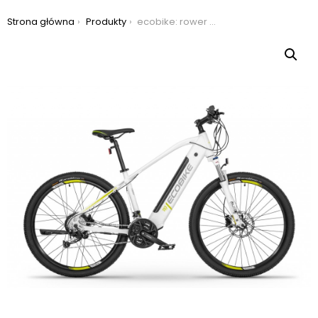
Jesteś tutaj:
Strona główna
Produkty
ecobike: rower górski elektryczny ecobike sx3 2022 biały-17cali-bateria 16ah