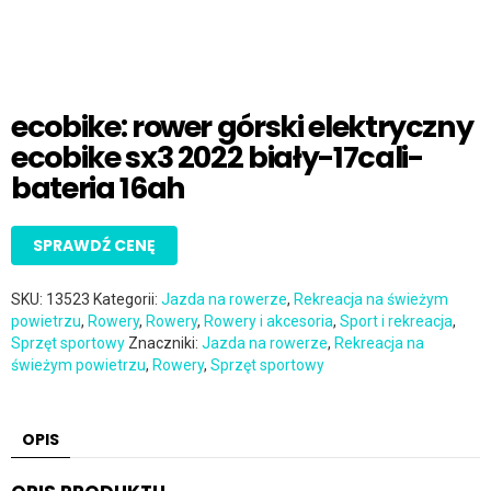
ecobike: rower górski elektryczny
ecobike sx3 2022 biały-17cali-
bateria 16ah
SPRAWDŹ CENĘ
SKU:
13523
Kategorii:
Jazda na rowerze
,
Rekreacja na świeżym
powietrzu
,
Rowery
,
Rowery
,
Rowery i akcesoria
,
Sport i rekreacja
,
Sprzęt sportowy
Znaczniki:
Jazda na rowerze
,
Rekreacja na
świeżym powietrzu
,
Rowery
,
Sprzęt sportowy
OPIS