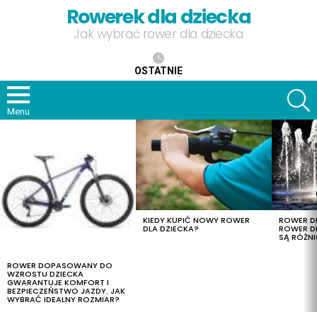
Rowerek dla dziecka
Jak wybrać rower dla dziecka
OSTATNIE
S
Menu
OSTATNIE
TREŚCI
KIEDY KUPIĆ NOWY ROWER
ROWER DL
DLA DZIECKA?
ROWER DL
SĄ RÓŻNI
ROWER DOPASOWANY DO
WZROSTU DZIECKA
GWARANTUJE KOMFORT I
BEZPIECZEŃSTWO JAZDY. JAK
WYBRAĆ IDEALNY ROZMIAR?