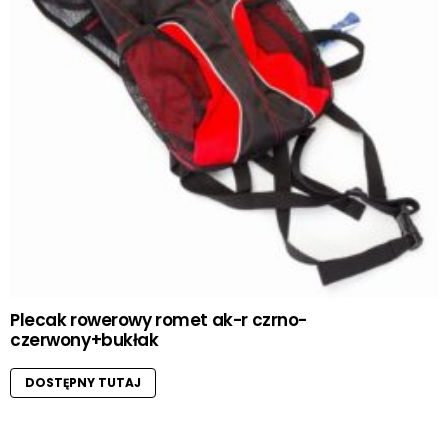
Plecak rowerowy romet ak-r czrno-
czerwony+bukłak
DOSTĘPNY TUTAJ