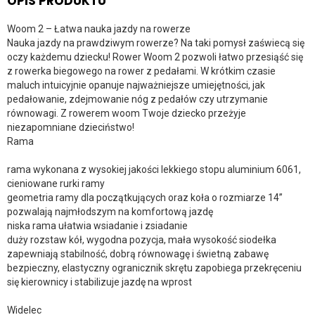
OPIS PRODUKTU
Woom 2 – Łatwa nauka jazdy na rowerze
Nauka jazdy na prawdziwym rowerze? Na taki pomysł zaświecą się
oczy każdemu dziecku! Rower Woom 2 pozwoli łatwo przesiąść się
z rowerka biegowego na rower z pedałami. W krótkim czasie
maluch intuicyjnie opanuje najważniejsze umiejętności, jak
pedałowanie, zdejmowanie nóg z pedałów czy utrzymanie
równowagi. Z rowerem woom Twoje dziecko przeżyje
niezapomniane dzieciństwo!
Rama
rama wykonana z wysokiej jakości lekkiego stopu aluminium 6061,
cieniowane rurki ramy
geometria ramy dla początkujących oraz koła o rozmiarze 14”
pozwalają najmłodszym na komfortową jazdę
niska rama ułatwia wsiadanie i zsiadanie
duży rozstaw kół, wygodna pozycja, mała wysokość siodełka
zapewniają stabilność, dobrą równowagę i świetną zabawę‎
bezpieczny, elastyczny ogranicznik skrętu zapobiega przekręceniu
się kierownicy i stabilizuje jazdę na wprost
Widelec