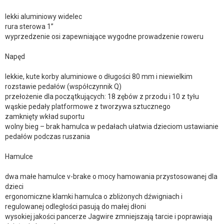
lekki aluminiowy widelec
rura sterowa 1”
wyprzedzenie osi zapewniające wygodne prowadzenie roweru
Napęd
lekkie, kute korby aluminiowe o długości 80 mm i niewielkim
rozstawie pedałów (współczynnik Q)
przełożenie dla początkujących: 18 zębów z przodu i 10 z tyłu
wąskie pedały platformowe z tworzywa sztucznego
zamknięty wkład suportu
wolny bieg – brak hamulca w pedałach ułatwia dzieciom ustawianie
pedałów podczas ruszania
Hamulce
dwa małe hamulce v-brake o mocy hamowania przystosowanej dla
dzieci
ergonomiczne klamki hamulca o zbliżonych dźwigniach i
regulowanej odległości pasują do małej dłoni
wysokiej jakości pancerze Jagwire zmniejszają tarcie i poprawiają