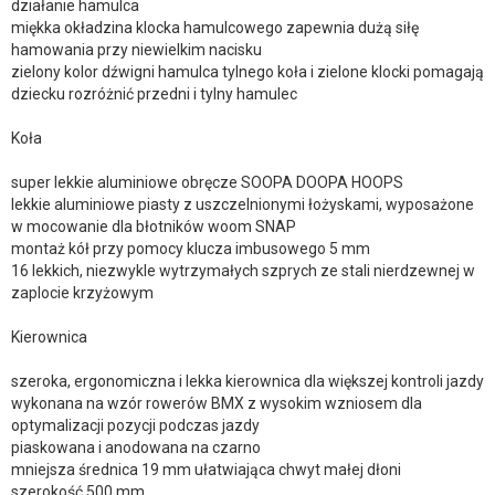
działanie hamulca
miękka okładzina klocka hamulcowego zapewnia dużą siłę
hamowania przy niewielkim nacisku
zielony kolor dźwigni hamulca tylnego koła i zielone klocki pomagają
dziecku rozróżnić przedni i tylny hamulec
Koła
super lekkie aluminiowe obręcze SOOPA DOOPA HOOPS
lekkie aluminiowe piasty z uszczelnionymi łożyskami, wyposażone
w mocowanie dla błotników woom SNAP
montaż kół przy pomocy klucza imbusowego 5 mm
16 lekkich, niezwykle wytrzymałych szprych ze stali nierdzewnej w
zaplocie krzyżowym
Kierownica
szeroka, ergonomiczna i lekka kierownica dla większej kontroli jazdy
wykonana na wzór rowerów BMX z wysokim wzniosem dla
optymalizacji pozycji podczas jazdy
piaskowana i anodowana na czarno
mniejsza średnica 19 mm ułatwiająca chwyt małej dłoni
szerokość 500 mm