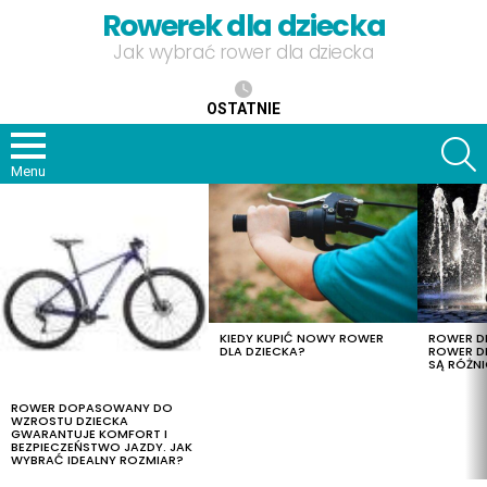
Rowerek dla dziecka
Jak wybrać rower dla dziecka
OSTATNIE
S
Menu
OSTATNIE
TREŚCI
KIEDY KUPIĆ NOWY ROWER
ROWER DL
DLA DZIECKA?
ROWER DL
SĄ RÓŻNI
ROWER DOPASOWANY DO
WZROSTU DZIECKA
GWARANTUJE KOMFORT I
BEZPIECZEŃSTWO JAZDY. JAK
WYBRAĆ IDEALNY ROZMIAR?