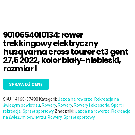
9010654010134: rower
trekkingowy elektryczny
husqvarna cross tourer ct3 gent
27,5 2022, kolor biały-niebieski,
rozmiar l
SPRAWDŹ CENĘ
SKU:
14168-37498
Kategorii:
Jazda na rowerze
,
Rekreacja na
świeżym powietrzu
,
Rowery
,
Rowery
,
Rowery i akcesoria
,
Sport i
rekreacja
,
Sprzęt sportowy
Znaczniki:
Jazda na rowerze
,
Rekreacja
na świeżym powietrzu
,
Rowery
,
Sprzęt sportowy