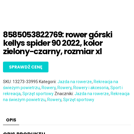
8585053822769: rower górski
kellys spider 90 2022, kolor
zielony-czarny, rozmiar xl
SPRAWDŹ CENĘ
SKU:
13273-33995
Kategorii:
Jazda na rowerze
,
Rekreacja na
świeżym powietrzu
,
Rowery
,
Rowery
,
Rowery i akcesoria
,
Sport i
rekreacja
,
Sprzęt sportowy
Znaczniki:
Jazda na rowerze
,
Rekreacja
na świeżym powietrzu
,
Rowery
,
Sprzęt sportowy
OPIS