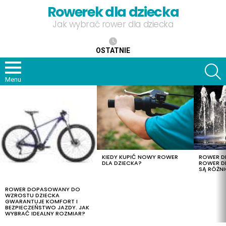
Rowerek dla dziecka
Jak wybrać rower dla dziecka
OSTATNIE
S
Menu
OSTATNIE
TREŚCI
KIEDY KUPIĆ NOWY ROWER
ROWER DL
DLA DZIECKA?
ROWER DL
SĄ RÓŻNI
ROWER DOPASOWANY DO
WZROSTU DZIECKA
GWARANTUJE KOMFORT I
BEZPIECZEŃSTWO JAZDY. JAK
WYBRAĆ IDEALNY ROZMIAR?