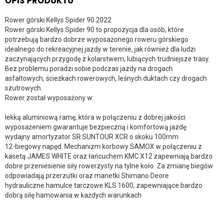
OPIS PRODUKTU
Rower górski Kellys Spider 90 2022
Rower górski Kellys Spider 90 to propozycja dla osób, które
potrzebują bardzo dobrze wyposażonego roweru górskiego
idealnego do rekreacyjnej jazdy w terenie, jak również dla ludzi
zaczynających przygodę z kolarstwem, lubiących trudniejsze trasy.
Bez problemu poradzi sobie podczas jazdy na drogach
asfaltowych, ścieżkach rowerowych, leśnych duktach czy drogach
szutrowych.
Rower został wyposażony w:
lekką aluminiową ramę, która w połączeniu z dobrej jakości
wyposażeniem gwarantuje bezpieczną i komfortową jazdę
wydajny amortyzator SR SUNTOUR XCR o skoku 100mm
12-biegowy napęd. Mechanizm korbowy SAMOX w połączeniu z
kasetą JAMES WHITE oraz łańcuchem KMC X12 zapewniają bardzo
dobre przeniesienie siły rowerzysty na tylne koło. Za zmianę biegów
odpowiadają przerzutki oraz manetki Shimano Deore
hydrauliczne hamulce tarczowe KLS 1600, zapewniające bardzo
dobrą siłę hamowania w każdych warunkach