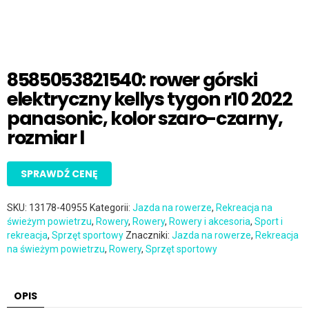
8585053821540: rower górski
elektryczny kellys tygon r10 2022
panasonic, kolor szaro-czarny,
rozmiar l
SPRAWDŹ CENĘ
SKU:
13178-40955
Kategorii:
Jazda na rowerze
,
Rekreacja na
świeżym powietrzu
,
Rowery
,
Rowery
,
Rowery i akcesoria
,
Sport i
rekreacja
,
Sprzęt sportowy
Znaczniki:
Jazda na rowerze
,
Rekreacja
na świeżym powietrzu
,
Rowery
,
Sprzęt sportowy
OPIS