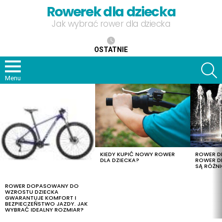
Rowerek dla dziecka
Jak wybrać rower dla dziecka
OSTATNIE
S
Menu
OSTATNIE
TREŚCI
KIEDY KUPIĆ NOWY ROWER
ROWER DL
DLA DZIECKA?
ROWER DL
SĄ RÓŻNI
ROWER DOPASOWANY DO
WZROSTU DZIECKA
GWARANTUJE KOMFORT I
BEZPIECZEŃSTWO JAZDY. JAK
WYBRAĆ IDEALNY ROZMIAR?